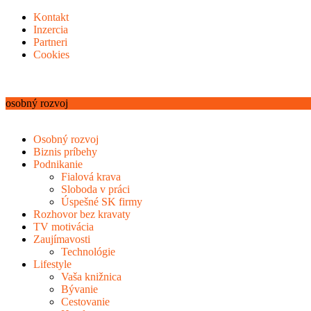
Kontakt
Inzercia
Partneri
Cookies
osobný rozvoj
Osobný rozvoj
Biznis príbehy
Podnikanie
Fialová krava
Sloboda v práci
Úspešné SK firmy
Rozhovor bez kravaty
TV motivácia
Zaujímavosti
Technológie
Lifestyle
Vaša knižnica
Bývanie
Cestovanie