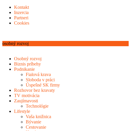
Kontakt
Inzercia
Partneri
Cookies
osobný rozvoj
Osobný rozvoj
Biznis príbehy
Podnikanie
Fialová krava
Sloboda v práci
Úspešné SK firmy
Rozhovor bez kravaty
TV motivácia
Zaujímavosti
Technológie
Lifestyle
Vaša knižnica
Bývanie
Cestovanie