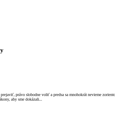
ry
prejaviť, právo slobodne voliť a predsa sa mnohokrát nevieme zorient
kony, aby sme dokázali...