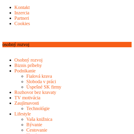
Kontakt
Inzercia
Partneri
Cookies
osobný rozvoj
Osobný rozvoj
Biznis príbehy
Podnikanie
Fialová krava
Sloboda v práci
Úspešné SK firmy
Rozhovor bez kravaty
TV motivácia
Zaujímavosti
Technológie
Lifestyle
Vaša knižnica
Bývanie
Cestovanie