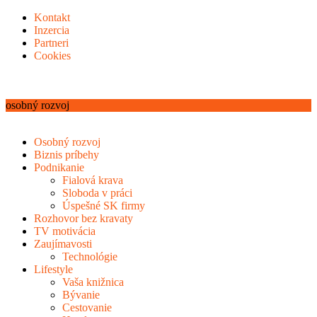
Kontakt
Inzercia
Partneri
Cookies
osobný rozvoj
Osobný rozvoj
Biznis príbehy
Podnikanie
Fialová krava
Sloboda v práci
Úspešné SK firmy
Rozhovor bez kravaty
TV motivácia
Zaujímavosti
Technológie
Lifestyle
Vaša knižnica
Bývanie
Cestovanie