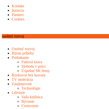
Kontakt
Inzercia
Partneri
Cookies
osobný rozvoj
Osobný rozvoj
Biznis príbehy
Podnikanie
Fialová krava
Sloboda v práci
Úspešné SK firmy
Rozhovor bez kravaty
TV motivácia
Zaujímavosti
Technológie
Lifestyle
Vaša knižnica
Bývanie
Cestovanie