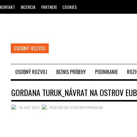
KONTAKT
INZERCIA
PARTNERI
COOKIES
OSOBNÝ ROZVOJ
OSOBNÝ ROZVOJ
BIZNIS PRÍBEHY
PODNIKANIE
ROZH
GORDANA TURUK_NÁVRAT NA OSTROV EUB
04 OKT 2012
POSTED BY CONTENTPRESS.SK