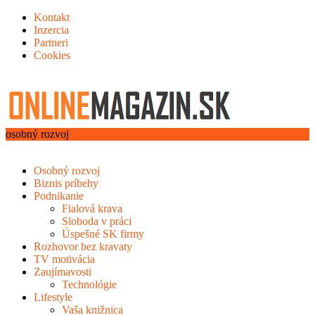
Kontakt
Inzercia
Partneri
Cookies
osobný rozvoj
Osobný rozvoj
Biznis príbehy
Podnikanie
Fialová krava
Sloboda v práci
Úspešné SK firmy
Rozhovor bez kravaty
TV motivácia
Zaujímavosti
Technológie
Lifestyle
Vaša knižnica