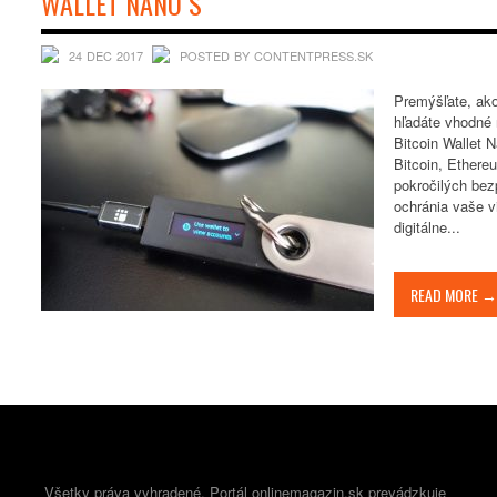
WALLET NANO S
24 DEC 2017
POSTED BY CONTENTPRESS.SK
Premýšľate, ako
hľadáte vhodné 
Bitcoin Wallet N
Bitcoin, Ethere
pokročilých bez
ochránia vaše v
digitálne...
READ MORE →
Všetky práva vyhradené. Portál onlinemagazin.sk prevádzkuje