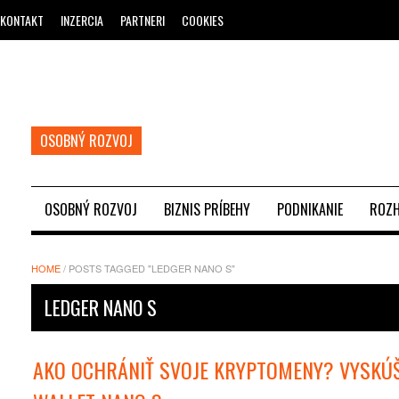
KONTAKT
INZERCIA
PARTNERI
COOKIES
OSOBNÝ ROZVOJ
OSOBNÝ ROZVOJ
BIZNIS PRÍBEHY
PODNIKANIE
ROZH
HOME
/
POSTS TAGGED "LEDGER NANO S"
LEDGER NANO S
AKO OCHRÁNIŤ SVOJE KRYPTOMENY? VYSKÚŠ