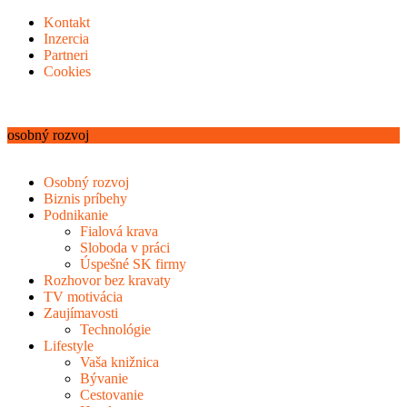
Kontakt
Inzercia
Partneri
Cookies
osobný rozvoj
Osobný rozvoj
Biznis príbehy
Podnikanie
Fialová krava
Sloboda v práci
Úspešné SK firmy
Rozhovor bez kravaty
TV motivácia
Zaujímavosti
Technológie
Lifestyle
Vaša knižnica
Bývanie
Cestovanie