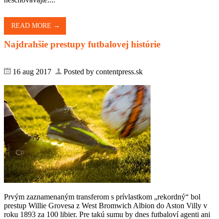
READ MORE →
Najdrahšie prestupy futbalovej histórie
16 aug 2017
Posted by contentpress.sk
Prvým zaznamenaným transferom s prívlastkom „rekordný“ bol
prestup Willie Grovesa z West Bromwich Albion do Aston Villy v
roku 1893 za 100 libier. Pre takú sumu by dnes futbaloví agenti ani