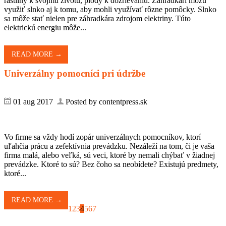
rastliny k svojmu životu, plody k dozrievaniu. Záhradkári môžu
využiť slnko aj k tomu, aby mohli využívať rôzne pomôcky. Slnko
sa môže stať nielen pre záhradkára zdrojom elektriny. Túto
elektrickú energiu môže...
READ MORE →
Univerzálny pomocníci pri údržbe
01 aug 2017
Posted by contentpress.sk
Vo firme sa vždy hodí zopár univerzálnych pomocníkov, ktorí
uľahčia prácu a zefektívnia prevádzku. Nezáleží na tom, či je vaša
firma malá, alebo veľká, sú veci, ktoré by nemali chýbať v žiadnej
prevádzke. Ktoré to sú? Bez čoho sa neobídete? Existujú predmety,
ktoré...
READ MORE →
1
2
3
4
5
6
7