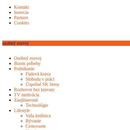
Kontakt
Inzercia
Partneri
Cookies
osobný rozvoj
Osobný rozvoj
Biznis príbehy
Podnikanie
Fialová krava
Sloboda v práci
Úspešné SK firmy
Rozhovor bez kravaty
TV motivácia
Zaujímavosti
Technológie
Lifestyle
Vaša knižnica
Bývanie
Cestovanie