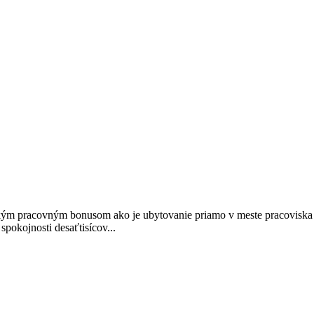
ckým pracovným bonusom ako je ubytovanie priamo v meste pracoviska a
pokojnosti desaťtisícov...