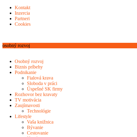
Kontakt
Inzercia
Partneri
Cookies
osobný rozvoj
Osobný rozvoj
Biznis príbehy
Podnikanie
Fialová krava
Sloboda v práci
Úspešné SK firmy
Rozhovor bez kravaty
TV motivácia
Zaujímavosti
Technológie
Lifestyle
Vaša knižnica
Bývanie
Cestovanie