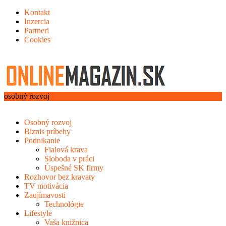
Kontakt
Inzercia
Partneri
Cookies
osobný rozvoj
Osobný rozvoj
Biznis príbehy
Podnikanie
Fialová krava
Sloboda v práci
Úspešné SK firmy
Rozhovor bez kravaty
TV motivácia
Zaujímavosti
Technológie
Lifestyle
Vaša knižnica