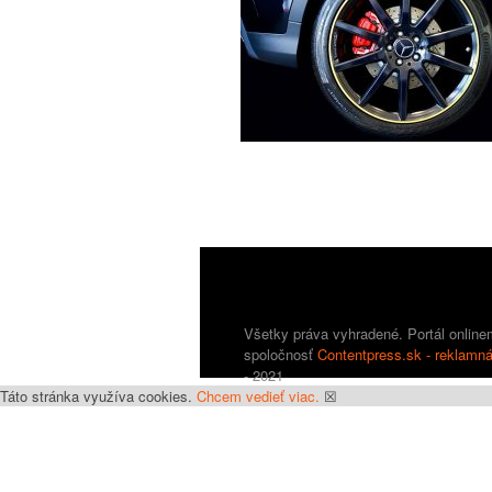
Všetky práva vyhradené. Portál onlin
spoločnosť
Contentpress.sk - reklamn
- 2021
Táto stránka využíva cookies.
Chcem vedieť viac.
☒