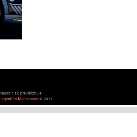
emagazin.sk prevádzkuje
á agentúra Michalovce
© 2011