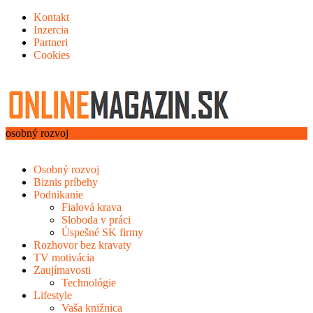
Kontakt
Inzercia
Partneri
Cookies
osobný rozvoj
Osobný rozvoj
Biznis príbehy
Podnikanie
Fialová krava
Sloboda v práci
Úspešné SK firmy
Rozhovor bez kravaty
TV motivácia
Zaujímavosti
Technológie
Lifestyle
Vaša knižnica