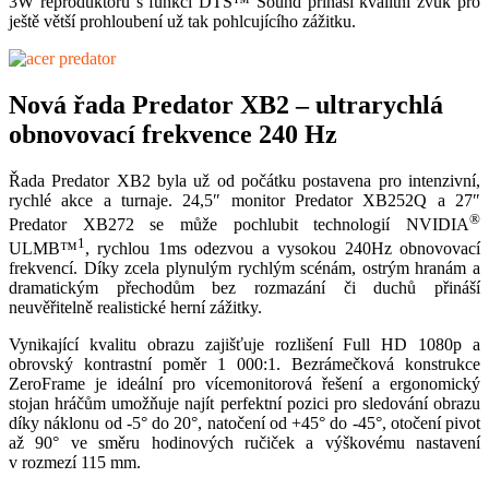
3W reproduktorů s funkcí DTS™ Sound přináší kvalitní zvuk pro
ještě větší prohloubení už tak pohlcujícího zážitku.
Nová řada Predator XB2 – ultrarychlá
obnovovací frekvence 240 Hz
Řada Predator XB2 byla už od počátku postavena pro intenzivní,
rychlé akce a turnaje. 24,5″ monitor Predator XB252Q a 27″
®
Predator XB272 se může pochlubit technologií NVIDIA
1
ULMB™
, rychlou 1ms odezvou a vysokou 240Hz obnovovací
frekvencí. Díky zcela plynulým rychlým scénám, ostrým hranám a
dramatickým přechodům bez rozmazání či duchů přináší
neuvěřitelně realistické herní zážitky.
Vynikající kvalitu obrazu zajišťuje rozlišení Full HD 1080p a
obrovský kontrastní poměr 1 000:1. Bezrámečková konstrukce
ZeroFrame je ideální pro vícemonitorová řešení a ergonomický
stojan hráčům umožňuje najít perfektní pozici pro sledování obrazu
díky náklonu od -5° do 20°, natočení od +45° do -45°, otočení pivot
až 90° ve směru hodinových ručiček a výškovému nastavení
v rozmezí 115 mm.