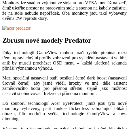
Monitory lze snadno vyjmout ze stojanu pro VESA montáž na zeď,
čímž ušetříte prostor na pracovním stole a sponou na kabely zajistíte,
že na stole nebude nepořádek. Oba monitory jsou také vybaveny
dvěma 2W reproduktory.
Zbrusu nové modely Predator
Díky technologii GameView mohou hráči rychle přepínat mezi
třemi upravitelnými profily zobrazení pro vyladění nastavení ve hře,
aniž by museli procházet OSD menu – každá ušetřená sekunda
přináší významnou výhodu.
Mezi speciální nastavení patří posílení černé dark boost (nastavení
úrovně černé), aby jasně viděli hrozby ve tmě, dále asistent
zaměřovacího bodu pro přesnou střelbu, stejně jako možnost
nastavit si obnovovací frekvenci přímo na monitoru.
Do souboru technologií Acer EyeProtect, jimiž jsou tyto nové
monitory vybaveny, patří funkce flicker-less zabraňující blikání
obrazu, filtr modrého světla, technologie ComfyView a low-
dimming.
Všechny tyto technologie pomáhají chránit zrak před blikajícím