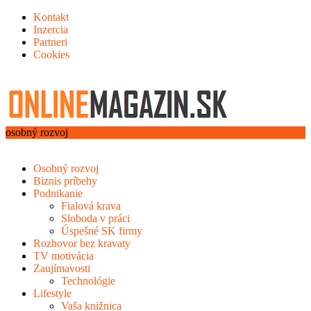
Kontakt
Inzercia
Partneri
Cookies
osobný rozvoj
Osobný rozvoj
Biznis príbehy
Podnikanie
Fialová krava
Sloboda v práci
Úspešné SK firmy
Rozhovor bez kravaty
TV motivácia
Zaujímavosti
Technológie
Lifestyle
Vaša knižnica