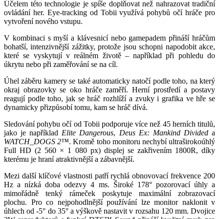
Účelem této technologie je spíše doplňovat než nahrazovat tradiční
ovládání her. Eye-tracking od Tobii využívá pohybů očí hráče pro
vytvoření nového vstupu.
V kombinaci s myší a klávesnicí nebo gamepadem přináší hráčům
bohatší, intenzivnější zážitky, protože jsou schopni napodobit akce,
které se vyskytují v reálném životě – například při pohledu do
úkrytu nebo při zaměřování se na cíl.
Úhel záběru kamery se také automaticky natočí podle toho, na který
okraj obrazovky se oko hráče zaměří. Herní prostředí a postavy
reagují podle toho, jak se hráč rozhlíží a zvuky i grafika ve hře se
dynamicky přizpůsobí tomu, kam se hráč dívá.
Sledování pohybu očí od Tobii podporuje více než 45 herních titulů,
jako je například
Elite Dangerous
,
Deus Ex: Mankind Divided
a
WATCH_DOGS 2™
. Kromě toho monitoru nechybí ultraširokoúhlý
Full HD (2 560 × 1 080 px) displej se zakřivením 1800R, díky
kterému je hraní atraktivnější a zábavnější.
Mezi další klíčové vlastnosti patří rychlá obnovovací frekvence 200
Hz a nízká doba odezvy 4 ms. Široké 178° pozorovací úhly a
mimořádně tenký rámeček poskytuje maximální zobrazovací
plochu. Pro co nejpohodlnější používání lze monitor naklonit v
úhlech od -5° do 35° a výškově nastavit v rozsahu 120 mm. Dvojice