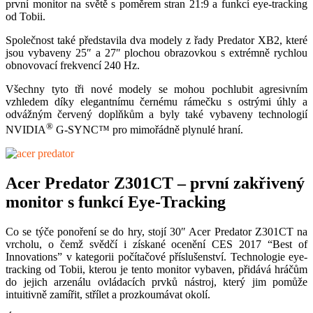
první monitor na světě s poměrem stran 21:9 a funkcí eye-tracking
od Tobii.
Společnost také představila dva modely z řady Predator XB2, které
jsou vybaveny 25″ a 27″ plochou obrazovkou s extrémně rychlou
obnovovací frekvencí 240 Hz.
Všechny tyto tři nové modely se mohou pochlubit agresivním
vzhledem díky elegantnímu černému rámečku s ostrými úhly a
odvážným červený doplňkům a byly také vybaveny technologií
®
NVIDIA
G-SYNC™ pro mimořádně plynulé hraní.
Acer Predator Z301CT – první zakřivený
monitor s funkcí Eye-Tracking
Co se týče ponoření se do hry, stojí 30″ Acer Predator Z301CT na
vrcholu, o čemž svědčí i získané ocenění CES 2017 “Best of
Innovations” v kategorii počítačové příslušenství. Technologie eye-
tracking od Tobii, kterou je tento monitor vybaven, přidává hráčům
do jejich arzenálu ovládacích prvků nástroj, který jim pomůže
intuitivně zamířit, střílet a prozkoumávat okolí.