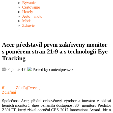
Bývanie
Cestovanie
Hotely
Auto – moto
Móda
Zdravie
Acer představil první zakřivený monitor
s poměrem stran 21:9 a s technologií Eye-
Tracking
04 jan 2017
Posted by contentpress.sk
61
Zdieľaj
Tweetuj
Zdieľaní
Společnost Acer, přední celosvětový výrobce a inovátor v oblasti
herních monitorů, dnes oznámila dostupnost 30″ monitoru Predator
Z301CT, který získal ocenění CES 2017 Innovations Award. Jde o