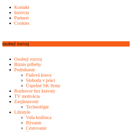
Kontakt
Inzercia
Partneri
Cookies
osobný rozvoj
Osobný rozvoj
Biznis príbehy
Podnikanie
Fialová krava
Sloboda v práci
Úspešné SK firmy
Rozhovor bez kravaty
TV motivácia
Zaujímavosti
Technológie
Lifestyle
Vaša knižnica
Bývanie
Cestovanie