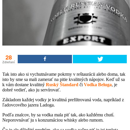
28
Zdieľaní
Tak isto
ako si vychutnávame pokrmy v reštaurácii alebo doma, tak
isto by sme sa mali zamerať na pitie kvalitných nápojov. Keď už sa
k vám dostane kvalitný
Ruský Štandard
či
Vodka Beluga
, je
dobré vedieť,
ako ju servírovať.
Základom každej vodky je
kvalitná prefiltrovaná voda, napríklad z
ľadovcového jazera Ladoga.
Podľa znalcov, by sa vodka mala piť tak, ako každému chutí.
Neporovnávať ju s konzumáciou whisky alebo rumom.
Čo je ale dôležité predtým, ako sa
vodka
začne piť je jej teplota.