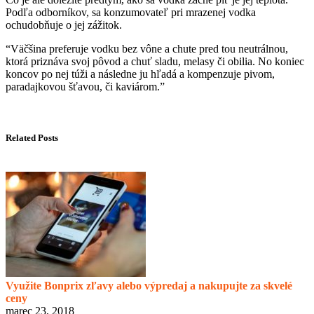
Podľa odborníkov, sa konzumovateľ pri mrazenej
vodka
ochudobňuje o
jej zážitok.
“
Väčšina preferuje vo
dku bez vône a chute pred tou neu
trálnou,
ktorá priznáva svoj pôvod
a
chuť sladu, melasy či obilia
. No koniec
koncov po nej túži a následne ju hľadá
a kompenz
uje pivom,
paradajkovou šťavou, či kaviárom
.”
Related Posts
Využite Bonprix zľavy alebo výpredaj a nakupujte za skvelé
ceny
marec 23, 2018