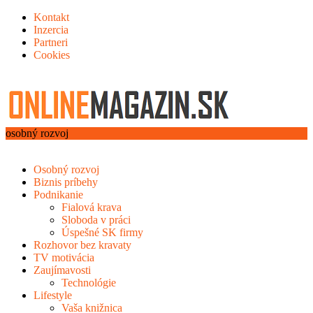
Kontakt
Inzercia
Partneri
Cookies
osobný rozvoj
Osobný rozvoj
Biznis príbehy
Podnikanie
Fialová krava
Sloboda v práci
Úspešné SK firmy
Rozhovor bez kravaty
TV motivácia
Zaujímavosti
Technológie
Lifestyle
Vaša knižnica