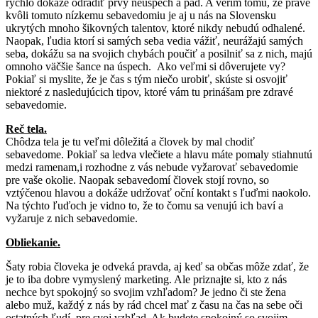
rýchlo dôkaze odradiť prvý neúspech a pád. A verím tomu, že práve
kvôli tomuto nízkemu sebavedomiu je aj u nás na Slovensku
ukrytých mnoho šikovných talentov, ktoré nikdy nebudú odhalené.
Naopak, ľudia ktorí si samých seba vedia vážiť, neurážajú samých
seba, dokážu sa na svojich chybách poučiť a posilniť sa z nich, majú
omnoho väčšie šance na úspech. Ako veľmi si dôverujete vy?
Pokiaľ si myslite, že je čas s tým niečo urobiť, skúste si osvojiť
niektoré z nasledujúcich tipov, ktoré vám tu prinášam pre zdravé
sebavedomie.
Reč tela.
Chôdza tela je tu veľmi dôležitá a človek by mal chodiť
sebavedome. Pokiaľ sa ledva vlečiete a hlavu máte pomaly stiahnutú
medzi ramenam,i rozhodne z vás nebude vyžarovať sebavedomie
pre vaše okolie. Naopak sebavedomí človek stojí rovno, so
vztýčenou hlavou a dokáže udržovať oční kontakt s ľuďmi naokolo.
Na týchto ľuďoch je vidno to, že to čomu sa venujú ich baví a
vyžaruje z nich sebavedomie.
Obliekanie.
Šaty robia človeka je odveká pravda, aj keď sa občas môže zdať, že
je to iba dobre vymyslený marketing. Ale priznajte si, kto z nás
nechce byt spokojný so svojim vzhľadom? Je jedno či ste žena
alebo muž, každý z nás by rád chcel mať z času na čas na sebe oči
ostatných ľudí, pre svoj vzhľad. Ak budete spokojný so svojim