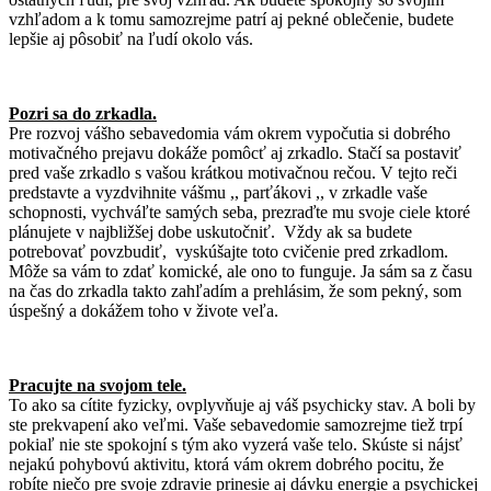
vzhľadom a k tomu samozrejme patrí aj pekné oblečenie, budete
lepšie aj pôsobiť na ľudí okolo vás.
Pozri sa do zrkadla.
Pre rozvoj vášho sebavedomia vám okrem vypočutia si dobrého
motivačného prejavu dokáže pomôcť aj zrkadlo. Stačí sa postaviť
pred vaše zrkadlo s vašou krátkou motivačnou rečou. V tejto reči
predstavte a vyzdvihnite vášmu ,, parťákovi ,, v zrkadle vaše
schopnosti, vychváľte samých seba, prezraďte mu svoje ciele ktoré
plánujete v najbližšej dobe uskutočniť. Vždy ak sa budete
potrebovať povzbudiť, vyskúšajte toto cvičenie pred zrkadlom.
Môže sa vám to zdať komické, ale ono to funguje. Ja sám sa z času
na čas do zrkadla takto zahľadím a prehlásim, že som pekný, som
úspešný a dokážem toho v živote veľa.
Pracujte na svojom tele.
To ako sa cítite fyzicky, ovplyvňuje aj váš psychicky stav. A boli by
ste prekvapení ako veľmi. Vaše sebavedomie samozrejme tiež trpí
pokiaľ nie ste spokojní s tým ako vyzerá vaše telo. Skúste si nájsť
nejakú pohybovú aktivitu, ktorá vám okrem dobrého pocitu, že
robíte niečo pre svoje zdravie prinesie aj dávku energie a psychickej