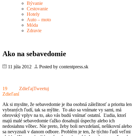
Bývanie
Cestovanie
Hotely
Auto – moto
Móda
Zdravie
Ako na sebavedomie
11 júla 2012
Posted by contentpress.sk
19
Zdieľaj
Tweetuj
Zdieľaní
Ak si myslite, že sebavedomie je iba osobná záležitosť a priorita len
vybraných ľudí, tak sa mýlite. To ako sa vnímate vy sami, má
obrovský vplyv na to, ako vás budú vnímať ostatní. Ľudia, ktorí
majú malé sebavedomie ťažko dosahujú úspechy alebo ich
nedosiahnu vôbec. Nie preto, žeby boli nevzdelaní, nešikovní alebo
sa nevyznali v danom odbore. Problém je ten, že týchto ľudí veľmi