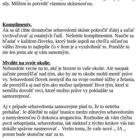
sily. Môžem to potvrdiť vlastnou skúsenosťou.
Komplimenty.
Ak sa úž cítite dostatočne sebavedomí skúste pokročiť ďalej a začať
vychvaľovať aj ostatných ľudí. Nešetrite komplimentmi. Naučte sa
hľadať v každom človeku, ktorý bude aspoň na chvíľu súčasťou
vášho života to najlepšie čo v ňom je a vyzdvihnúť to. Pomôže to
nie len jemu ale aj vám samotným.
Myslite na svoje okolie.
Nehundrite vecne na to, aké je hrozne to vaše okolie. Ale naopak
začnite premýšľať nad tým, ako by ste to okolie mohli meniť práve
vy. Sebavedomí človek nemyslí iba na svoje osobné túžby a želania,
ale premýšľa aj nad tým ako možno spríjemniť život tým, ktorí si
nemôžu dovoliť veci, ktoré možno práve vy pokladáte sa
samozrejmosť.
Aj v prípade sebavedomia samozrejme platí to, že to netreba
preháňať. Je dôležité tu nájsť hranicu medzi zdravým sebavedomím
a namyslenosťou či dokonca aroganciou. Rozhodne ak vám chýba
pocit sebaprijatia, sebavedomia, tak niektorí z týchto krokov vás isto
dokáže správne nasmerovať . Verím tomu, že vaše nové ,, JA ,,
potom bude skutočne stať za to.