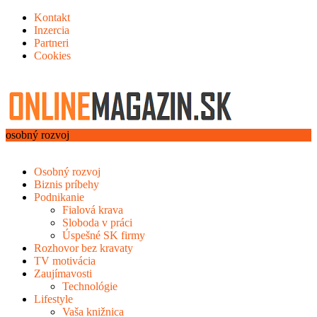
Kontakt
Inzercia
Partneri
Cookies
osobný rozvoj
Osobný rozvoj
Biznis príbehy
Podnikanie
Fialová krava
Sloboda v práci
Úspešné SK firmy
Rozhovor bez kravaty
TV motivácia
Zaujímavosti
Technológie
Lifestyle
Vaša knižnica