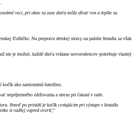
.
osobné veci, pri okne sa zase dieťa môže dívať von a lepšie sa
skej fľaštičke. Na prepravu detskej stravy na palube lietadla sa však
v už nie je možné, každé dieťa vrátane novorodencov potrebuje vlastný
í kočík ako samostatnú batožinu.
ať nepríjemného zdržovania a stresu pri čakaní v rade.
. Ihneď po pristátí je kočík cestujúcim pri výstupe z lietadla
ko si radšej vopred overiť,
“