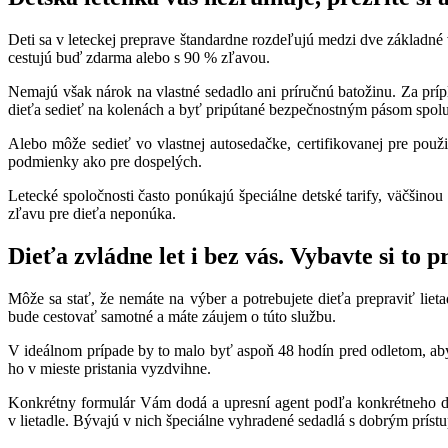
Deti sa v leteckej preprave štandardne rozdeľujú medzi dve základné 
cestujú buď zdarma alebo s 90 % zľavou.
Nemajú však nárok na vlastné sedadlo ani príručnú batožinu. Za príplat
dieťa sedieť na kolenách a byť pripútané bezpečnostným pásom spolu
Alebo môže sedieť vo vlastnej autosedačke, certifikovanej pre použi
podmienky ako pre dospelých.
Letecké spoločnosti často ponúkajú špeciálne detské tarify, väčšino
zľavu pre dieťa neponúka.
Dieťa zvládne let i bez vás. Vybavte si to p
Môže sa stať, že nemáte na výber a potrebujete dieťa prepraviť liet
bude cestovať samotné a máte záujem o túto službu.
V ideálnom prípade by to malo byť aspoň 48 hodín pred odletom, aby 
ho v mieste pristania vyzdvihne.
Konkrétny formulár Vám dodá a upresní agent podľa konkrétneho dop
v lietadle. Bývajú v nich špeciálne vyhradené sedadlá s dobrým príst