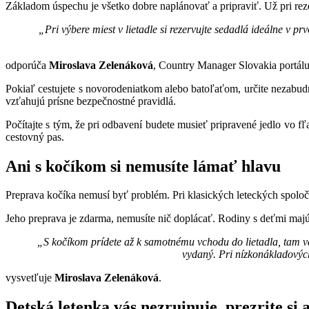
Základom úspechu je všetko dobre naplánovať a pripraviť. Už pri reze
„Pri výbere miest v lietadle si rezervujte sedadlá ideálne v 
odporúča
Miroslava Zelenáková
, Country Manager Slovakia portál
Pokiaľ cestujete s novorodeniatkom alebo batoľaťom, určite nezabudni
vzťahujú prísne bezpečnostné pravidlá.
Počítajte s tým, že pri odbavení budete musieť pripravené jedlo vo f
cestovný pas.
Ani s kočíkom si nemusíte lámať hlavu
Preprava kočíka nemusí byť problém. Pri klasických leteckých spoloč
Jeho preprava je zdarma, nemusíte nič doplácať. Rodiny s deťmi majú 
„S kočíkom prídete až k samotnému vchodu do lietadla, tam vám
vydaný. Pri nízkonákladovýc
vysvetľuje
Miroslava Zelenáková
.
Detská letenka vás nezruinuje, prezrite si a