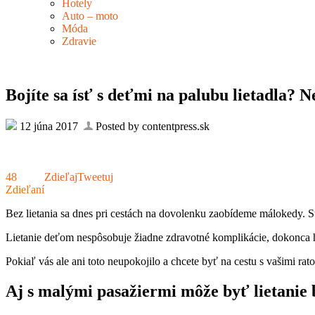
Hotely
Auto – moto
Móda
Zdravie
Bojíte sa ísť s deťmi na palubu lietadla? 
12 júna 2017
Posted by contentpress.sk
48
Zdieľaj
Tweetuj
Zdieľaní
Bez lietania sa dnes pri cestách na dovolenku zaobídeme málokedy. S
Lietanie deťom nespôsobuje žiadne zdravotné komplikácie, dokonca ho
Pokiaľ vás ale ani toto neupokojilo a chcete byť na cestu s vašimi r
Aj s malými pasažiermi môže byť lietanie b