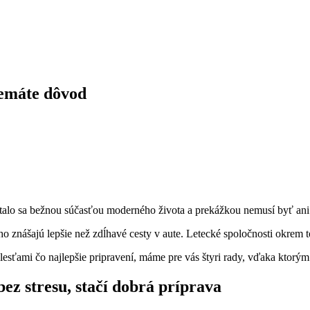
Nemáte dôvod
talo sa bežnou súčasťou moderného života a prekážkou nemusí byť ani č
 znášajú lepšie než zdĺhavé cesty v aute. Letecké spoločnosti okrem 
atolesťami čo najlepšie pripravení, máme pre vás štyri rady, vďaka kto
ez stresu, stačí dobrá príprava