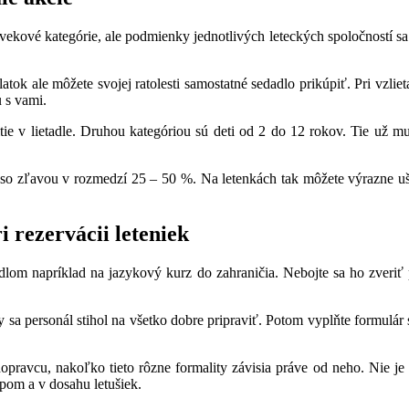
vekové kategórie, ale podmienky jednotlivých leteckých spoločností sa
ok ale môžete svojej ratolesti samostatné sedadlo prikúpiť. Pri vzlieta
 s vami.
tie v lietadle. Druhou kategóriou sú deti od 2 do 12 rokov. Tie už mu
u so zľavou v rozmedzí 25 – 50 %. Na letenkách tak môžete výrazne uše
ri rezervácii leteniek
adlom napríklad na jazykový kurz do zahraničia. Nebojte sa ho zveriť p
sa personál stihol na všetko dobre pripraviť. Potom vyplňte formulár 
ravcu, nakoľko tieto rôzne formality závisia práve od neho. Nie je
upom a v dosahu letušiek.