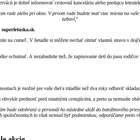
rvácii je dobré informovať cestovnú kanceláriu alebo predajcu leteniek
prvom rade alebo pri okne. V prvom rade budete mať viac miesta na vaše 
zabaví,
“
u
superletuska.sk
.
te na cumeľ. V lietadle si môžete nechať ohriať vlastnú stravu v dojčen
ľaške ochutnať. A nezabudnite tiež, že zapisovanie detí do pasu rodičo
nostiach je možné pre vaše dieťa mladšie než dva roky odbaviť skladac
obvykle prednosť pred ostatnými cestujúcimi, a preto sa nemusíte obáv
 bude odobraný a personál ho následne uloží do batožinového priestoru
h spoločnostiach to však nemusí byť podmienkou, odporúčame preto všet
le akcie