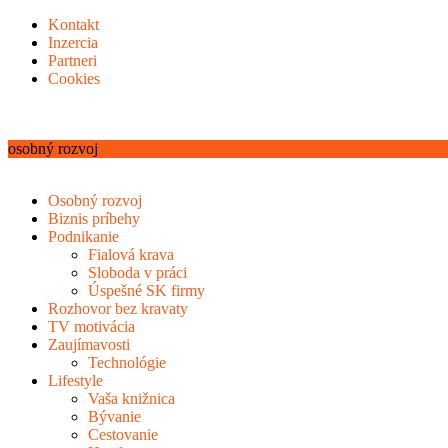
Kontakt
Inzercia
Partneri
Cookies
osobný rozvoj
Osobný rozvoj
Biznis príbehy
Podnikanie
Fialová krava
Sloboda v práci
Úspešné SK firmy
Rozhovor bez kravaty
TV motivácia
Zaujímavosti
Technológie
Lifestyle
Vaša knižnica
Bývanie
Cestovanie