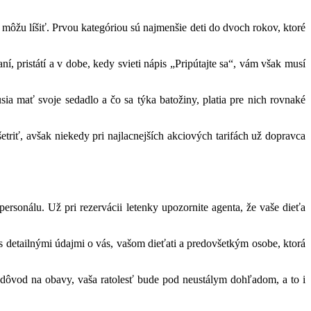
 môžu líšiť. Prvou kategóriou sú najmenšie deti do dvoch rokov, ktoré
ní, pristátí a v dobe, kedy svieti nápis „Pripútajte sa“, vám však musí
sia mať svoje sedadlo a čo sa týka batožiny, platia pre nich rovnaké
triť, avšak niekedy pri najlacnejších akciových tarifách už dopravca
ersonálu. Už pri rezervácii letenky upozornite agenta, že vaše dieťa
s detailnými údajmi o vás, vašom dieťati a predovšetkým osobe, ktorá
 dôvod na obavy, vaša ratolesť bude pod neustálym dohľadom, a to i