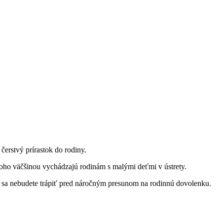
erstvý prírastok do rodiny.
toho väčšinou vychádzajú rodinám s malými deťmi v ústrety.
rým sa nebudete trápiť pred náročným presunom na rodinnú dovolenku.