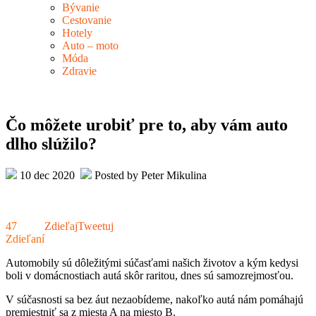
Bývanie
Cestovanie
Hotely
Auto – moto
Móda
Zdravie
Čo môžete urobiť pre to, aby vám auto
dlho slúžilo?
10 dec 2020
Posted by Peter Mikulina
47
Zdieľaj
Tweetuj
Zdieľaní
Automobily sú dôležitými súčasťami našich životov a kým kedysi
boli v domácnostiach autá skôr raritou, dnes sú samozrejmosťou.
V súčasnosti sa bez áut nezaobídeme, nakoľko autá nám pomáhajú
premiestniť sa z miesta A na miesto B.