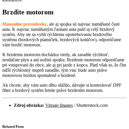
Brzdite motorom
Manuálne prevodovky
, ale aj spojka sú najviac namáhané časti
auta. K najviac namáhaným častiam auta patrí aj celý brzdový
systém. Aby ste sa vyhli rýchlemu opotrebovaniu brzdového
systému (brzdových platničiek, brzdových kotúčov), odporúčame
vám brzdiť motorom.
K brzdeniu motorom dochádza vtedy, ak zaradíte rýchlosť,
nestláčate plyn a ani nožnú spojku. Brzdenie motorom odporúčame
pri vstupovaní do obce, ale aj pri jazde z kopca. Platí však to, že čím
nižší rýchlostný stupeň zaradíte, tým viac bude auto práve
motorovou brzdou spomalené a brzdené.
Ak chcete, aby vám auto dlho slúžilo, dávajte si kontrolovať DPF
filter a brzdový systém šetrite práve brzdením motorom.
Zdroj obrázka:
Virrage Images
/ Shutterstock.com
Related Posts