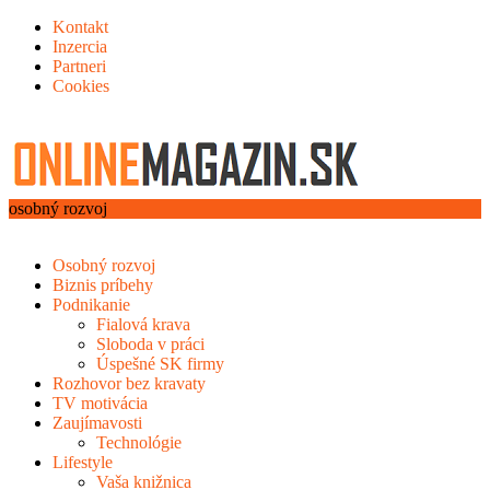
Kontakt
Inzercia
Partneri
Cookies
osobný rozvoj
Osobný rozvoj
Biznis príbehy
Podnikanie
Fialová krava
Sloboda v práci
Úspešné SK firmy
Rozhovor bez kravaty
TV motivácia
Zaujímavosti
Technológie
Lifestyle
Vaša knižnica