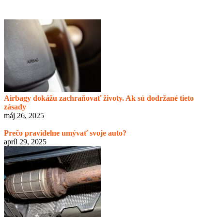
Airbagy dokážu zachraňovať životy. Ak sú dodržané tieto
zásady
máj 26, 2025
Prečo pravidelne umývať svoje auto?
apríl 29, 2025