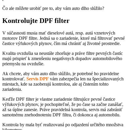
Čo ale môžete urobiť pre to, aby vám auto dlho slúžilo?
Kontrolujte DPF filter
V súčasnosti musia mať dieselové autá, resp. autá vznetových
motorov DPF filtre. Jedná sa o zariadenie, ktoré má filtrovať pevné
častice výfukových plynov, čím má chrániť aj životné prostredie.
Kvalita ovzdušia sa neustále zhoršuje a práve filtre pevných častíc
majú prispieť k zmenšeniu negatívnych dopadov automobilového
priemyslu na ovzdušie.
Ak chcete, aby vám auto dlho slúžilo, je potrebné ho pravidelne
kontrolovať.
Servis DPF
vám zabezpečia len na špecializovaných
miestach, kde sa zaoberajú kontrolou, ale aj čistením tohto
zariadenia.
Keďže DPF filter je vlastne zariadenie filtrujúce pevné častice
výfukových plynov, je pochopiteľné, že po čase sa začne zanášať,
až sa úplne zanesie. Práve pravidelná kontrola, servis má zabrániť
samotnému znehodnoteniu DPF filtra, či dokonca aj automobilu.
Kontrola by mala byť realizovaná po odjazdení určitého množstva
kilometrov.