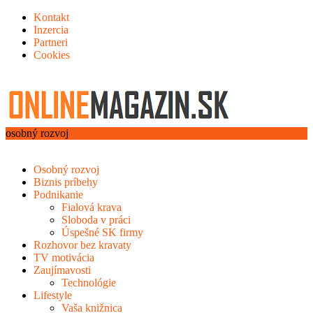
Kontakt
Inzercia
Partneri
Cookies
osobný rozvoj
Osobný rozvoj
Biznis príbehy
Podnikanie
Fialová krava
Sloboda v práci
Úspešné SK firmy
Rozhovor bez kravaty
TV motivácia
Zaujímavosti
Technológie
Lifestyle
Vaša knižnica