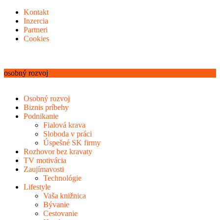
Kontakt
Inzercia
Partneri
Cookies
osobný rozvoj
Osobný rozvoj
Biznis príbehy
Podnikanie
Fialová krava
Sloboda v práci
Úspešné SK firmy
Rozhovor bez kravaty
TV motivácia
Zaujímavosti
Technológie
Lifestyle
Vaša knižnica
Bývanie
Cestovanie