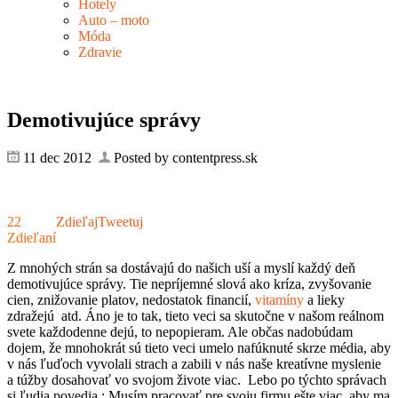
Hotely
Auto – moto
Móda
Zdravie
Demotivujúce správy
11 dec 2012
Posted by contentpress.sk
22
Zdieľaj
Tweetuj
Zdieľaní
Z mnohých strán sa dostávajú do našich uší a myslí každý deň
demotivujúce správy. Tie nepríjemné slová ako kríza, zvyšovanie
cien, znižovanie platov, nedostatok financií,
vitamíny
a lieky
zdražejú atd. Áno je to tak, tieto veci sa skutočne v našom reálnom
svete každodenne dejú, to nepopieram. Ale občas nadobúdam
dojem, že mnohokrát sú tieto veci umelo nafúknuté skrze média, aby
v nás ľuďoch vyvolali strach a zabili v nás naše kreatívne myslenie
a túžby dosahovať vo svojom živote viac. Lebo po týchto správach
si ľudia povedia : Musím pracovať pre svoju firmu ešte viac, aby ma