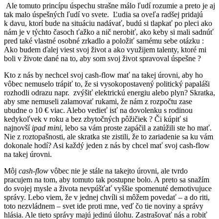
Ale tomuto princípu úspechu strašne málo ľudí rozumie a preto je aj
tak malo úspešných ľudí vo svete. Ľudia sa oveľa radšej pridajú
k davu, ktorí bude na situáciu nadávať, budú si tlapkať po pleci ako
nám je v týchto časoch ťažko a nič nerobiť, ako keby si mali sadnúť
pred také vlastné osobné zrkadlo a položiť samému sebe otázku :
Ako budem ďalej viest svoj život a ako využijem talenty, ktoré mi
boli v živote dané na to, aby som svoj život spravoval úspešne ?
Kto z nás by nechcel svoj cash-flow mať na takej úrovni, aby ho
vôbec nemuselo trápiť to, že si vysokopostavený politický papaláši
rozhodli odrazu napr. zvýšiť elektrickú energiu alebo plyn? Skratka,
aby sme nemuseli zalamovať rukami, že nám z rozpočtu zase
ubudne o 10 € viac. Alebo vedieť isť na dovolenku s rodinou
kedykoľvek v roku a bez zbytočných pôžičiek ? Či kúpiť si
najnovší
ipad mini
, lebo sa vám proste zapáčil a zatúžili ste ho mať.
Nie z roztopašnosti, ale skratka ste zistili, že to zariadenie sa ku vám
dokonale hodí? Asi každý jeden z nás by chcel mať svoj cash-flow
na takej úrovni.
Môj
cash-flow
vôbec nie je stále na takejto úrovni, ale tvrdo
pracujem na tom, aby tomuto tak postupne bolo. A preto sa snažím
do svojej mysle a života nevpúšťať vyššie spomenuté demotivujuce
správy. Lebo viem, že v jednej chvíli si môžem povedať – a do riti,
toto nezvládnem – svet ide proti mne, veď čo tie noviny a správy
hlásia. Ale tieto správy majú jedinú úlohu. Zastrašovať nás a robiť