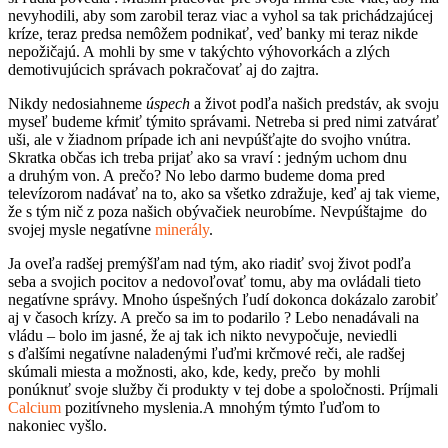
nevyhodili, aby som zarobil teraz viac a vyhol sa tak prichádzajúcej
kríze, teraz predsa nemôžem podnikať, veď banky mi teraz nikde
nepožičajú. A mohli by sme v takýchto výhovorkách a zlých
demotivujúcich správach pokračovať aj do zajtra.
Nikdy nedosiahneme
úspech
a život podľa našich predstáv, ak svoju
myseľ budeme kŕmiť týmito správami. Netreba si pred nimi zatvárať
uši, ale v žiadnom prípade ich ani nevpúšťajte do svojho vnútra.
Skratka občas ich treba prijať ako sa vraví : jedným uchom dnu
a druhým von. A prečo? No lebo darmo budeme doma pred
televízorom nadávať na to, ako sa všetko zdražuje, keď aj tak vieme,
že s tým nič z poza našich obývačiek neurobíme. Nevpúštajme do
svojej mysle negatívne
minerály
.
Ja oveľa radšej premýšľam nad tým, ako riadiť svoj život podľa
seba a svojich pocitov a nedovoľovať tomu, aby ma ovládali tieto
negatívne správy. Mnoho úspešných ľudí dokonca dokázalo zarobiť
aj v časoch krízy. A prečo sa im to podarilo ? Lebo nenadávali na
vládu – bolo im jasné, že aj tak ich nikto nevypočuje, neviedli
s ďalšími negatívne naladenými ľuďmi krčmové reči, ale radšej
skúmali miesta a možnosti, ako, kde, kedy, prečo by mohli
ponúknuť svoje služby či produkty v tej dobe a spoločnosti. Príjmali
Calcium
pozitívneho myslenia.A mnohým týmto ľuďom to
nakoniec vyšlo.