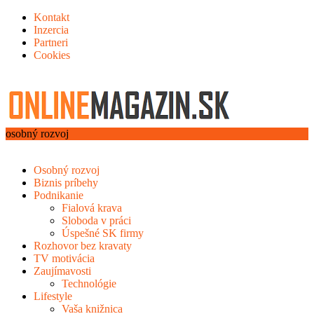
Kontakt
Inzercia
Partneri
Cookies
osobný rozvoj
Osobný rozvoj
Biznis príbehy
Podnikanie
Fialová krava
Sloboda v práci
Úspešné SK firmy
Rozhovor bez kravaty
TV motivácia
Zaujímavosti
Technológie
Lifestyle
Vaša knižnica