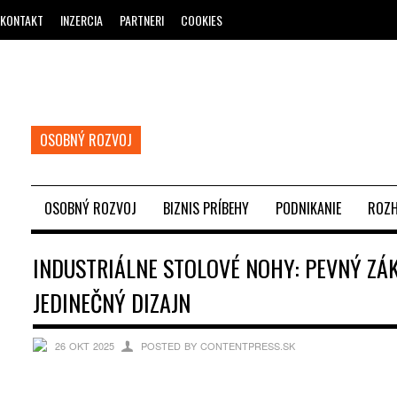
KONTAKT
INZERCIA
PARTNERI
COOKIES
OSOBNÝ ROZVOJ
OSOBNÝ ROZVOJ
BIZNIS PRÍBEHY
PODNIKANIE
ROZH
INDUSTRIÁLNE STOLOVÉ NOHY: PEVNÝ ZÁ
JEDINEČNÝ DIZAJN
26 OKT 2025
POSTED BY CONTENTPRESS.SK