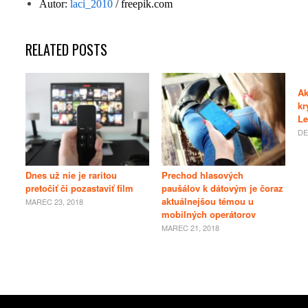
Autor:
laci_2010
/ freepik.com
RELATED POSTS
Ak
kr
Le
DE
Dnes už nie je raritou
Prechod hlasových
pretočiť či pozastaviť film
paušálov k dátovým je čoraz
aktuálnejšou témou u
MAREC 23, 2018
mobilných operátorov
MAREC 21, 2018