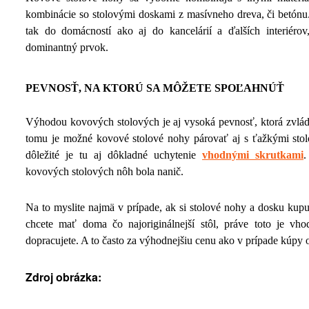
kombinácie so stolovými doskami z masívneho dreva, či betónu.
tak do domácností ako aj do kancelárií a ďalších interiéro
dominantný prvok.
PEVNOSŤ, NA KTORÚ SA MÔŽETE SPOĽAHNÚŤ
Výhodou kovových stolových je aj vysoká pevnosť, ktorá zvlá
tomu je možné kovové stolové nohy párovať aj s ťažkými sto
dôležité je tu aj dôkladné uchytenie
vhodnými skrutkami
.
kovových stolových nôh bola nanič.
Na to myslite najmä v prípade, ak si stolové nohy a dosku ku
chcete mať doma čo najoriginálnejší stôl, práve toto je v
dopracujete. A to často za výhodnejšiu cenu ako v prípade kúpy
Zdroj obrázka: