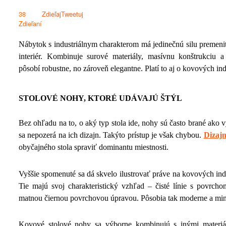
38
Zdieľaj
Tweetuj
Zdieľaní
Nábytok s industriálnym charakterom má jedinečnú silu premeniť
interiér. Kombinuje surové materiály, masívnu konštrukciu a 
pôsobí robustne, no zároveň elegantne.
Platí to aj o
kovových
in
STOLOVÉ NOHY, KTORÉ UDÁVAJÚ ŠTÝL
Bez ohľadu na to, o aký typ stola ide, nohy sú často brané ako v
sa nepozerá na ich dizajn. Takýto prístup je však chybou.
Dizajn
obyčajného stola spraviť dominantu miestnosti.
Vyššie spomenuté sa dá skvelo ilustrovať práve na kovových ind
Tie majú svoj charakteristický vzhľad – čisté línie s povrch
matnou čiernou povrchovou úpravou. Pôsobia tak moderne a mini
Kovové stolové nohy sa výborne kombinujú s inými materiá