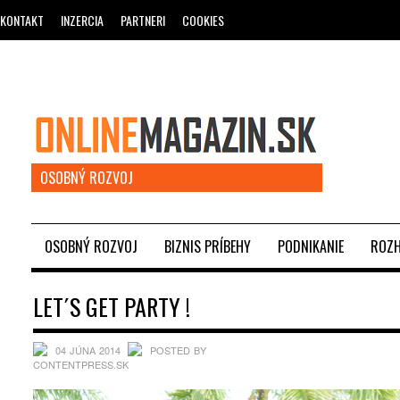
KONTAKT
INZERCIA
PARTNERI
COOKIES
OSOBNÝ ROZVOJ
OSOBNÝ ROZVOJ
BIZNIS PRÍBEHY
PODNIKANIE
ROZH
LET´S GET PARTY !
04 JÚNA 2014
POSTED BY
CONTENTPRESS.SK