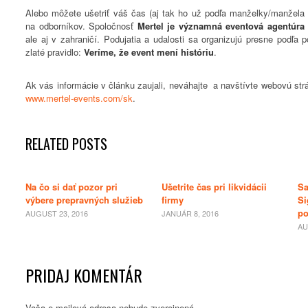
Alebo môžete ušetriť váš čas (aj tak ho už podľa manželky/manžela
na odborníkov. Spoločnosť
Mertel je
významná
eventová agentúr
ale aj v zahraničí. Podujatia a udalosti sa organizujú presne podľa p
zlaté pravidlo:
Veríme, že event mení históriu
.
Ak vás informácie v článku zaujali, neváhajte a navštívte webovú str
www.mertel-events.com/sk
.
RELATED POSTS
Na čo si dať pozor pri
Ušetrite čas pri likvidácii
Sa
výbere prepravných služieb
firmy
Si
po
AUGUST 23, 2016
JANUÁR 8, 2016
AU
PRIDAJ KOMENTÁR
Vaša e-mailová adresa nebude zverejnená.