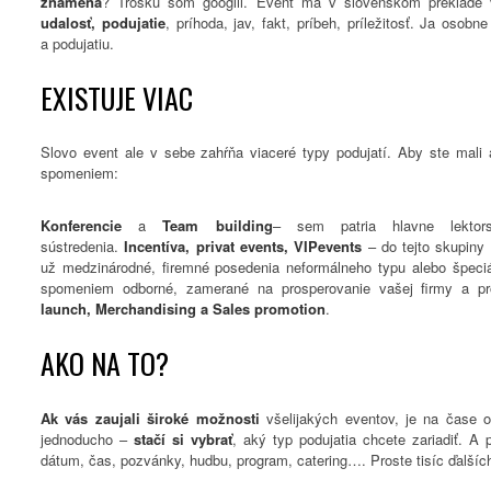
znamená
? Trošku som googlil. Event má v slovenskom preklade 
udalosť, podujatie
, príhoda, jav, fakt, príbeh, príležitosť. Ja osobn
a podujatiu.
EXISTUJE VIAC
Slovo event ale v sebe zahŕňa viaceré typy podujatí. Aby ste mali 
spomeniem:
Konferencie
a
Team building
– sem patria hlavne lektor
sústredenia.
Incentíva, privat events, VIP
events
– do tejto skupiny 
už medzinárodné, firemné posedenia neformálneho typu alebo špeci
spomeniem odborné, zamerané na prosperovanie vašej firmy a pr
launch, Merchandising a Sales promotion
.
AKO NA TO?
Ak vás zaujali široké možnosti
všelijakých eventov, je na čase o
jednoducho –
stačí si vybrať
, aký typ podujatia chcete zariadiť. A 
dátum, čas, pozvánky, hudbu, program, catering…. Proste tisíc ďalších