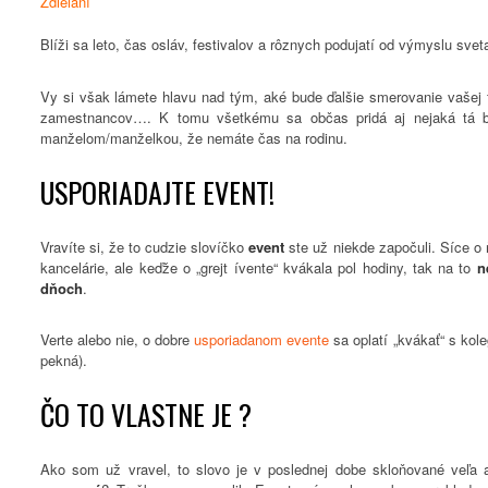
Zdieľaní
Blíži sa leto, čas osláv, festivalov a rôznych podujatí od výmyslu svet
Vy si však lámete hlavu nad tým, aké bude ďalšie smerovanie vašej f
zamestnancov…. K tomu všetkému sa občas pridá aj nejaká tá 
manželom/manželkou, že nemáte čas na rodinu.
USPORIADAJTE EVENT!
Vravíte si, že to cudzie slovíčko
event
ste už niekde započuli. Síce o ň
kancelárie, ale keďže o „grejt ívente“ kvákala pol hodiny, tak na to
n
dňoch
.
Verte alebo nie, o dobre
usporiadanom evente
sa oplatí „kvákať“ s kole
pekná).
ČO TO VLASTNE JE ?
Ako som už vravel, to slovo je v poslednej dobe skloňované veľa