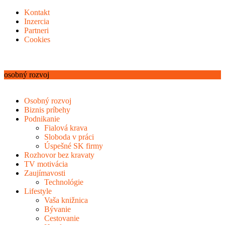
Kontakt
Inzercia
Partneri
Cookies
osobný rozvoj
Osobný rozvoj
Biznis príbehy
Podnikanie
Fialová krava
Sloboda v práci
Úspešné SK firmy
Rozhovor bez kravaty
TV motivácia
Zaujímavosti
Technológie
Lifestyle
Vaša knižnica
Bývanie
Cestovanie