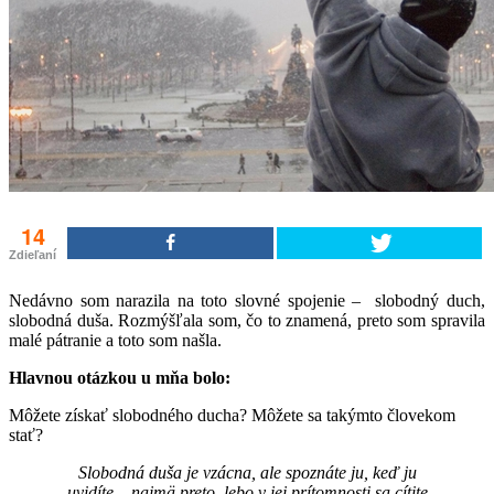
14
Zdieľaní
Nedávno som narazila na toto slovné spojenie – slobodný duch,
slobodná duša. Rozmýšľala som, čo to znamená, preto som spravila
malé pátranie a toto som našla.
Hlavnou otázkou u mňa bolo:
Môžete získať slobodného ducha? Môžete sa takýmto človekom
stať?
Slobodná duša je vzácna, ale spoznáte ju, keď ju
uvidíte – najmä preto, lebo v jej prítomnosti sa cítite