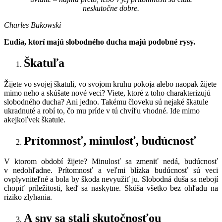
neskutočne dobre.
Charles Bukowski
Ľudia, ktorí majú slobodného ducha majú podobné rysy.
Škatuľa
Žijete vo svojej škatuli, vo svojom kruhu pokoja alebo naopak žijete
mimo neho a skúšate nové veci? Viete, ktoré z toho charakterizujú
slobodného ducha? Ani jedno. Takému človeku sú nejaké škatule
ukradnuté a robí to, čo mu príde v tú chvíľu vhodné. Ide mimo
akejkoľvek škatule.
Prítomnosť, minulosť, budúcnosť
V ktorom období žijete? Minulosť sa zmeniť nedá, budúcnosť
v nedohľadne. Prítomnosť a veľmi blízka budúcnosť sú veci
ovplyvniteľné a bola by škoda nevyužiť ju. Slobodná duša sa nebojí
chopiť príležitosti, keď sa naskytne. Skúša všetko bez ohľadu na
riziko zlyhania.
A sny sa stali skutočnosťou