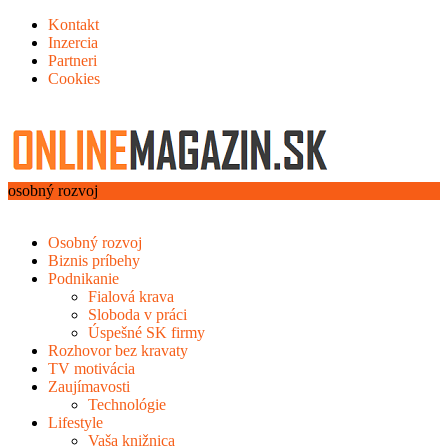
Kontakt
Inzercia
Partneri
Cookies
osobný rozvoj
Osobný rozvoj
Biznis príbehy
Podnikanie
Fialová krava
Sloboda v práci
Úspešné SK firmy
Rozhovor bez kravaty
TV motivácia
Zaujímavosti
Technológie
Lifestyle
Vaša knižnica