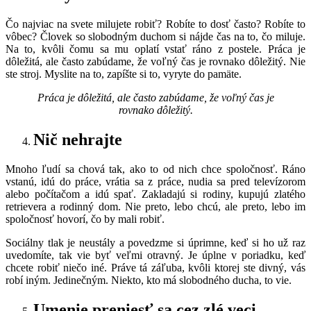
Čo najviac na svete milujete robiť? Robíte to dosť často? Robíte to
vôbec? Človek so slobodným duchom si nájde čas na to, čo miluje.
Na to, kvôli čomu sa mu oplatí vstať ráno z postele. Práca je
dôležitá, ale často zabúdame, že voľný čas je rovnako dôležitý. Nie
ste stroj. Myslite na to, zapíšte si to, vyryte do pamäte.
Práca je dôležitá, ale často zabúdame, že voľný čas je
rovnako dôležitý.
Nič nehrajte
Mnoho ľudí sa chová tak, ako to od nich chce spoločnosť. Ráno
vstanú, idú do práce, vrátia sa z práce, nudia sa pred televízorom
alebo počítačom a idú spať. Zakladajú si rodiny, kupujú zlatého
retrievera a rodinný dom. Nie preto, lebo chcú, ale preto, lebo im
spoločnosť hovorí, čo by mali robiť.
Sociálny tlak je neustály a povedzme si úprimne, keď si ho už raz
uvedomíte, tak vie byť veľmi otravný. Je úplne v poriadku, keď
chcete robiť niečo iné. Práve tá záľuba, kvôli ktorej ste divný, vás
robí iným. Jedinečným. Niekto, kto má slobodného ducha, to vie.
Umenie preniesť sa cez zlé veci