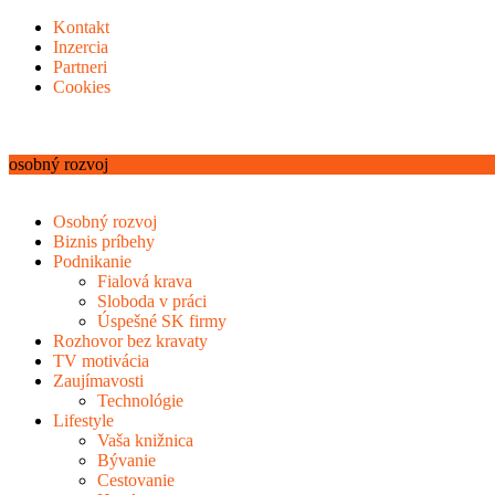
Kontakt
Inzercia
Partneri
Cookies
osobný rozvoj
Osobný rozvoj
Biznis príbehy
Podnikanie
Fialová krava
Sloboda v práci
Úspešné SK firmy
Rozhovor bez kravaty
TV motivácia
Zaujímavosti
Technológie
Lifestyle
Vaša knižnica
Bývanie
Cestovanie