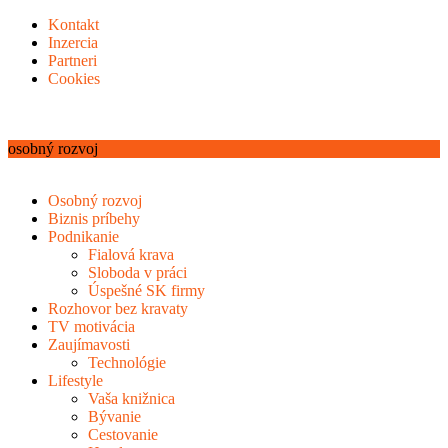
Kontakt
Inzercia
Partneri
Cookies
osobný rozvoj
Osobný rozvoj
Biznis príbehy
Podnikanie
Fialová krava
Sloboda v práci
Úspešné SK firmy
Rozhovor bez kravaty
TV motivácia
Zaujímavosti
Technológie
Lifestyle
Vaša knižnica
Bývanie
Cestovanie