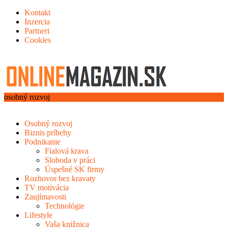
Kontakt
Inzercia
Partneri
Cookies
osobný rozvoj
Osobný rozvoj
Biznis príbehy
Podnikanie
Fialová krava
Sloboda v práci
Úspešné SK firmy
Rozhovor bez kravaty
TV motivácia
Zaujímavosti
Technológie
Lifestyle
Vaša knižnica