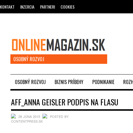
KONTAKT
INZERCIA
PARTNERI
COOKIES
OSOBNÝ ROZVOJ
OSOBNÝ ROZVOJ
BIZNIS PRÍBEHY
PODNIKANIE
ROZH
AFF_ANNA GEISLER PODPIS NA FLASU
28 JÚNA 2015
POSTED BY
CONTENTPRESS.SK