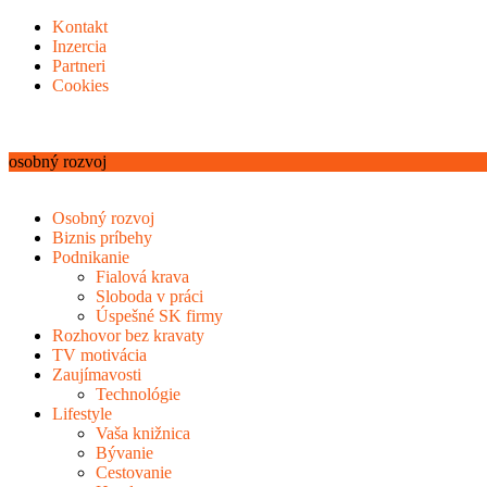
Kontakt
Inzercia
Partneri
Cookies
osobný rozvoj
Osobný rozvoj
Biznis príbehy
Podnikanie
Fialová krava
Sloboda v práci
Úspešné SK firmy
Rozhovor bez kravaty
TV motivácia
Zaujímavosti
Technológie
Lifestyle
Vaša knižnica
Bývanie
Cestovanie