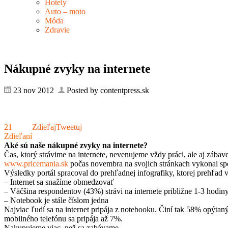
Hotely
Auto – moto
Móda
Zdravie
Nákupné zvyky na internete
23 nov 2012
Posted by contentpress.sk
21
Zdieľaj
Tweetuj
Zdieľaní
Aké sú naše nákupné zvyky na internete?
Čas, ktorý strávime na internete, nevenujeme vždy práci, ale aj zába
www.pricemania.sk
počas novembra na svojich stránkach vykonal spo
Výsledky portál spracoval do prehľadnej infografiky, ktorej prehľad
– Internet sa snažíme obmedzovať
– Väčšina respondentov (43%) strávi na internete približne 1-3 hodin
– Notebook je stále číslom jedna
Najviac ľudí sa na internet pripája z notebooku. Činí tak 58% opýtan
mobilného telefónu sa pripája až 7%.
Nakupujeme viac, než sa zabávame