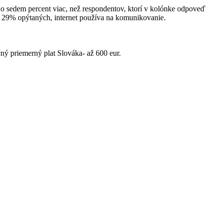
o sedem percent viac, než respondentov, ktorí v kolónke odpoveď
, 29% opýtaných, internet používa na komunikovanie.
ný priemerný plat Slováka- až 600 eur.
ou porovnávačov cien.
 pri nákupe rozhodujú na základe ceny – činí tak až 68%
skala možnosť rýchlosť dodania. 1,4 % považuje za dôležitú možnosť
rnetových obchodov. V súčasnosti databáza obsahuje viac ako 1 mil.
naraz, poradiť sa pred nákupom s inými užívateľmi, porovnať si
ľov mesačne, čím sa podľa AIM aktuálne radí medzi TOP 27