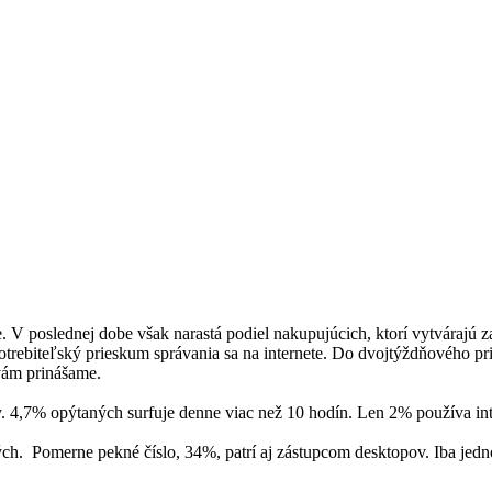
ve. V poslednej dobe však narastá podiel nakupujúcich, ktorí vytvárajú 
trebiteľský prieskum správania sa na internete. Do dvojtýždňového pr
 vám prinášame.
y. 4,7% opýtaných surfuje denne viac než 10 hodín. Len 2% používa int
ých. Pomerne pekné číslo, 34%, patrí aj zástupcom desktopov. Iba jedno