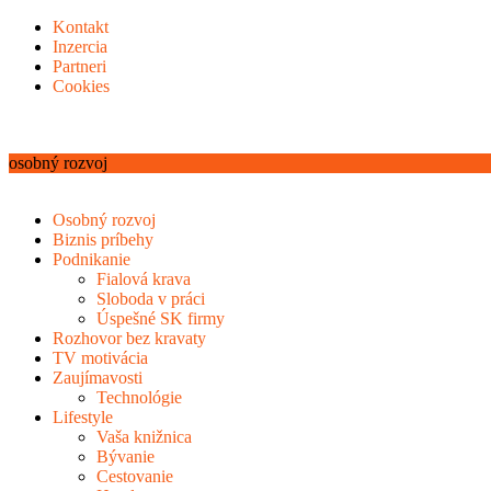
Kontakt
Inzercia
Partneri
Cookies
osobný rozvoj
Osobný rozvoj
Biznis príbehy
Podnikanie
Fialová krava
Sloboda v práci
Úspešné SK firmy
Rozhovor bez kravaty
TV motivácia
Zaujímavosti
Technológie
Lifestyle
Vaša knižnica
Bývanie
Cestovanie