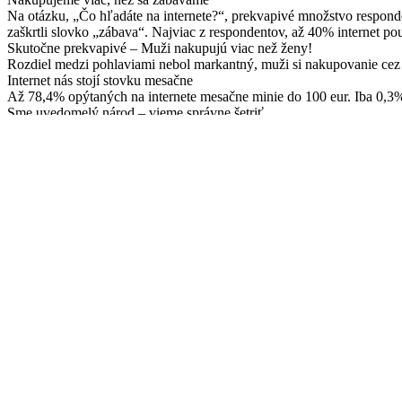
Na otázku, „Čo hľadáte na internete?“, prekvapivé množstvo respond
zaškrtli slovko „zábava“. Najviac z respondentov, až 40% internet 
Skutočne prekvapivé – Muži nakupujú viac než ženy!
Rozdiel medzi pohlaviami nebol markantný, muži si nakupovanie cez i
Internet nás stojí stovku mesačne
Až 78,4% opýtaných na internete mesačne minie do 100 eur. Iba 0,3% 
Sme uvedomelý národ – vieme správne šetriť
Len 2,7% respondentov nevedelo, na čo slúžia porovnávače cien. V
Cena ako hlavný dôvod nákupu,
je rozhodujúca najmä v Bratislavskom kraji. Porovnávače cien ľudia 
respondentov. Na druhom mieste sa umiestnilo pohodlie (19,6%) a na
platby.
Infografika
Pricemania.sk: www.pricemania.sk je špecializovaný nákupný portál, 
produktov z ponuky takmer 4 000 internetových obchodov. Okrem poro
produkty podľa parametrov a nechať si sledovať cenu vybraných prod
najnavštevovanejších portálov na Slovensku.
Pridaj komentár