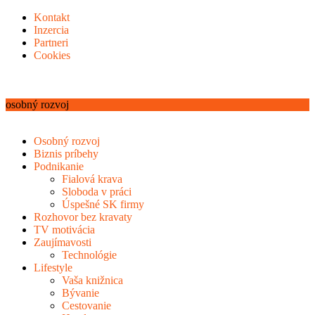
Kontakt
Inzercia
Partneri
Cookies
osobný rozvoj
Osobný rozvoj
Biznis príbehy
Podnikanie
Fialová krava
Sloboda v práci
Úspešné SK firmy
Rozhovor bez kravaty
TV motivácia
Zaujímavosti
Technológie
Lifestyle
Vaša knižnica
Bývanie
Cestovanie