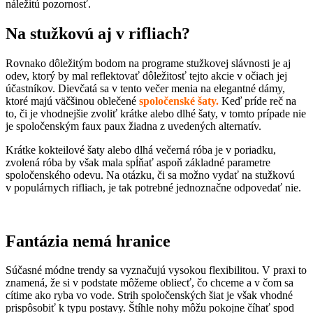
náležitú pozornosť.
Na stužkovú aj v rifliach?
Rovnako dôležitým bodom na programe stužkovej slávnosti je aj
odev, ktorý by mal reflektovať dôležitosť tejto akcie v očiach jej
účastníkov. Dievčatá sa v tento večer menia na elegantné dámy,
ktoré majú väčšinou oblečené
spoločenské šaty
.
Keď príde reč na
to, či je vhodnejšie zvoliť krátke alebo dlhé šaty, v tomto prípade nie
je spoločenským faux paux žiadna z uvedených alternatív.
Krátke kokteilové šaty alebo dlhá večerná róba je v poriadku,
zvolená róba by však mala spĺňať aspoň základné parametre
spoločenského odevu. Na otázku, či sa možno vydať na stužkovú
v populárnych rifliach, je tak potrebné jednoznačne odpovedať nie.
Fantázia nemá hranice
Súčasné módne trendy sa vyznačujú vysokou flexibilitou. V praxi to
znamená, že si v podstate môžeme obliecť, čo chceme a v čom sa
cítime ako ryba vo vode. Strih spoločenských šiat je však vhodné
prispôsobiť k typu postavy. Štíhle nohy môžu pokojne číhať spod