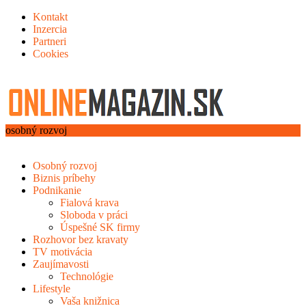
Kontakt
Inzercia
Partneri
Cookies
osobný rozvoj
Osobný rozvoj
Biznis príbehy
Podnikanie
Fialová krava
Sloboda v práci
Úspešné SK firmy
Rozhovor bez kravaty
TV motivácia
Zaujímavosti
Technológie
Lifestyle
Vaša knižnica