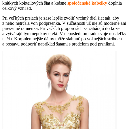
krátkych kokteilových šiat a krásne
spoločenské kabelky
doplnia
celkový vzhľad.
Pri veľkých prsiach je zase lepšie zvoliť vrchný diel šiat tak, aby
z neho netrčala von podprsenka. V súčasnosti už nie sú moderné ani
priesvitné ramienka. Pri väčších proporciách sa zabárajú do kože
a vytvárajú tým nepekný efekt. V neposlednom rade svoje nositeľky
tlačia. Korpulentnejšie dámy môže siahnuť po voľnejších strihoch
a postavu podporiť napríklad šatami s predelom pod prsníkmi.