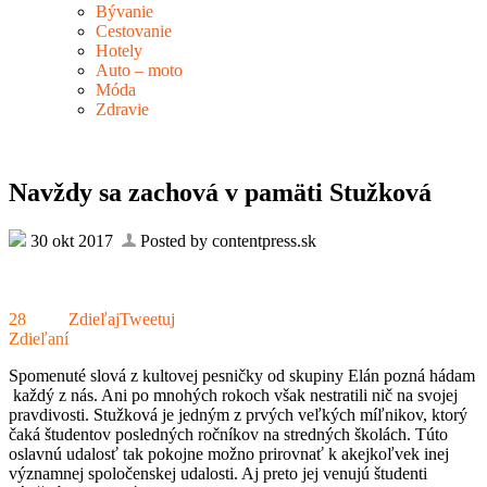
Bývanie
Cestovanie
Hotely
Auto – moto
Móda
Zdravie
Navždy sa zachová v pamäti Stužková
30 okt 2017
Posted by contentpress.sk
28
Zdieľaj
Tweetuj
Zdieľaní
Spomenuté slová z kultovej pesničky od skupiny Elán pozná hádam
každý z nás. Ani po mnohých rokoch však nestratili nič na svojej
pravdivosti. Stužková je jedným z prvých veľkých míľnikov, ktorý
čaká študentov posledných ročníkov na stredných školách. Túto
oslavnú udalosť tak pokojne možno prirovnať k akejkoľvek inej
významnej spoločenskej udalosti. Aj preto jej venujú študenti