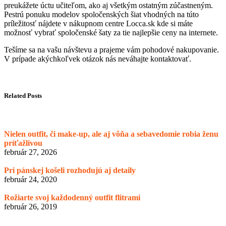
preukážete úctu učiteľom, ako aj všetkým ostatným zúčastneným.
Pestrú ponuku modelov spoločenských šiat vhodných na túto
príležitosť nájdete v nákupnom centre Locca.sk kde si máte
možnosť vybrať spoločenské šaty za tie najlepšie ceny na internete.
T
ešíme sa na vašu návštevu a prajeme vám pohodové nakupovanie.
V prípade akýchkoľvek otázok nás neváhajte kontaktovať.
Related Posts
Nielen outfit, či make-up, ale aj vôňa a sebavedomie robia ženu
príťažlivou
február 27, 2026
Pri pánskej košeli rozhodujú aj detaily
február 24, 2020
Rožiarte svoj každodenný outfit flitrami
február 26, 2019