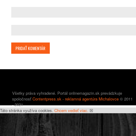
Všetky práva vyhradené. Portál onlinemagazin.sk prevádzkuje
spoločnosť
Contentpress.sk - reklamná agentúra Michalovce
© 2011
- 2021
Táto stránka využíva cookies.
Chcem vedieť viac.
☒