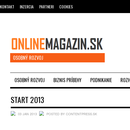
KONTAKT
INZERCIA
PARTNERI
COOKIES
OSOBNÝ ROZVOJ
OSOBNÝ ROZVOJ
BIZNIS PRÍBEHY
PODNIKANIE
ROZH
START 2013
03 JAN 2013
POSTED BY CONTENTPRESS.SK