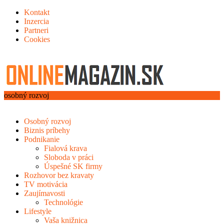
Kontakt
Inzercia
Partneri
Cookies
osobný rozvoj
Osobný rozvoj
Biznis príbehy
Podnikanie
Fialová krava
Sloboda v práci
Úspešné SK firmy
Rozhovor bez kravaty
TV motivácia
Zaujímavosti
Technológie
Lifestyle
Vaša knižnica