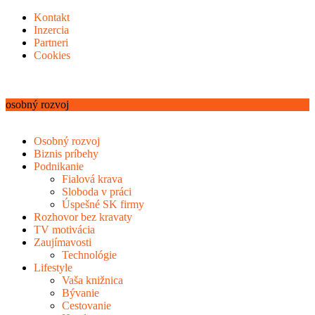
Kontakt
Inzercia
Partneri
Cookies
osobný rozvoj
Osobný rozvoj
Biznis príbehy
Podnikanie
Fialová krava
Sloboda v práci
Úspešné SK firmy
Rozhovor bez kravaty
TV motivácia
Zaujímavosti
Technológie
Lifestyle
Vaša knižnica
Bývanie
Cestovanie