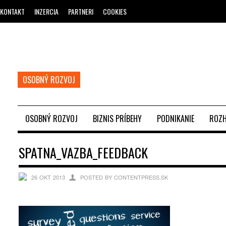
KONTAKT
INZERCIA
PARTNERI
COOKIES
OSOBNÝ ROZVOJ
OSOBNÝ ROZVOJ
BIZNIS PRÍBEHY
PODNIKANIE
ROZH
SPATNA_VAZBA_FEEDBACK
26 OKT 2013
POSTED BY CONTENTPRESS.SK