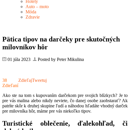
Hotely
Auto – moto
Móda
Zdravie
Pätica tipov na darčeky pre skutočných
milovníkov hôr
01 júla 2023
Posted by Peter Mikulina
38
Zdieľaj
Tweetuj
Zdieľaní
Ako ste na tom s kupovaním darčekom pre svojich blízkych? Je to
pre vás malina alebo nikdy neviete, čo danej osobe zaobstarať? Ak
patríte skôr k druhej skupine ľudí a náhodou hľadáte vhodný darček
pre milovníka hôr, máme pre vás niekoľko tipov.
Turistické oblečenie, ďalekohľad, či