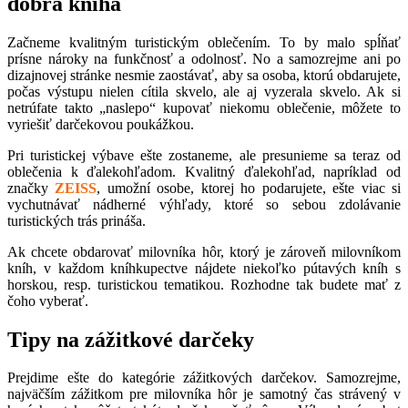
dobrá kniha
Začneme kvalitným turistickým oblečením. To by malo spĺňať
prísne nároky na funkčnosť a odolnosť. No a samozrejme ani po
dizajnovej stránke nesmie zaostávať, aby sa osoba, ktorú obdarujete,
počas výstupu nielen cítila skvelo, ale aj vyzerala skvelo. Ak si
netrúfate takto „naslepo“ kupovať niekomu oblečenie, môžete to
vyriešiť darčekovou poukážkou.
Pri turistickej výbave ešte zostaneme, ale presunieme sa teraz od
oblečenia k ďalekohľadom. Kvalitný ďalekohľad, napríklad od
značky
ZEISS
, umožní osobe, ktorej ho podarujete, ešte viac si
vychutnávať nádherné výhľady, ktoré so sebou zdolávanie
turistických trás prináša.
Ak chcete obdarovať milovníka hôr, ktorý je zároveň milovníkom
kníh, v každom kníhkupectve nájdete niekoľko pútavých kníh s
horskou, resp. turistickou tematikou. Rozhodne tak budete mať z
čoho vyberať.
Tipy na zážitkové darčeky
Prejdime ešte do kategórie zážitkových darčekov. Samozrejme,
najväčším zážitkom pre milovníka hôr je samotný čas strávený v