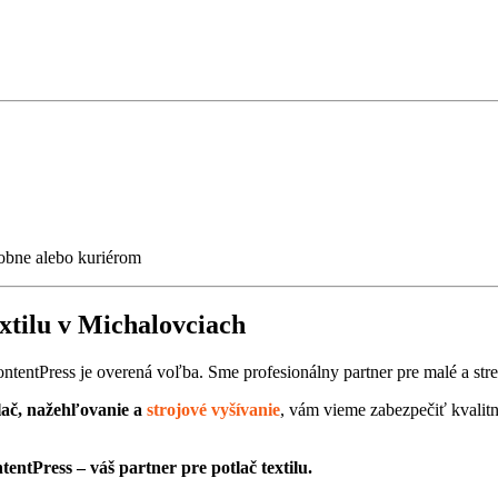
obne alebo kuriérom
extilu v Michalovciach
ontentPress je overená voľba. Sme profesionálny partner pre malé a str
lač, nažehľovanie a
strojové vyšívanie
, vám vieme zabezpečiť kvalitné
tentPress – váš partner pre potlač textilu.