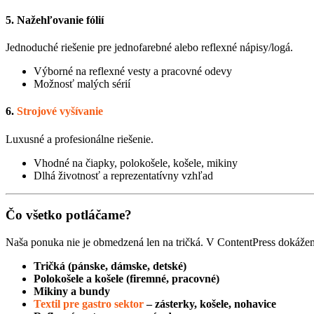
5.
Nažehľovanie fólií
Jednoduché riešenie pre jednofarebné alebo reflexné nápisy/logá.
Výborné na reflexné vesty a pracovné odevy
Možnosť malých sérií
6.
Strojové vyšívanie
Luxusné a profesionálne riešenie.
Vhodné na čiapky, polokošele, košele, mikiny
Dlhá životnosť a reprezentatívny vzhľad
Čo všetko potláčame?
Naša ponuka nie je obmedzená len na tričká. V ContentPress dokážeme p
Tričká (pánske, dámske, detské)
Polokošele a košele (firemné, pracovné)
Mikiny a bundy
Textil pre gastro sektor
– zásterky, košele, nohavice