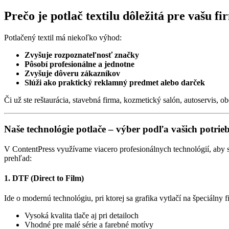
Prečo je potlač textilu dôležitá pre vašu f
Potlačený textil má niekoľko výhod:
Zvyšuje rozpoznateľnosť značky
Pôsobí profesionálne a jednotne
Zvyšuje dôveru zákazníkov
Slúži ako praktický reklamný predmet alebo darček
Či už ste reštaurácia, stavebná firma, kozmetický salón, autoservis, 
Naše technológie potlače – výber podľa vašich potrie
V ContentPress využívame viacero profesionálnych technológií, aby 
prehľad:
1.
DTF (Direct to Film)
Ide o modernú technológiu, pri ktorej sa grafika vytlačí na špeciálny f
Vysoká kvalita tlače aj pri detailoch
Vhodné pre malé série a farebné motívy