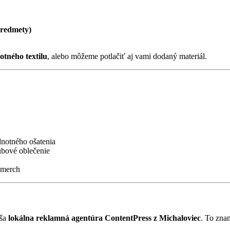
predmety)
tného textilu
, alebo môžeme potlačiť aj vami dodaný materiál.
notného ošatenia
ubové oblečenie
o merch
aša
lokálna reklamná agentúra ContentPress z Michaloviec
. To zna