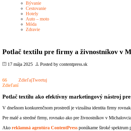
Bývanie
Cestovanie
Hotely
Auto – moto
Móda
Zdravie
Potlač textilu pre firmy a živnostníkov v 
17 mája 2025
Posted by contentpress.sk
66
Zdieľaj
Tweetuj
Zdieľaní
Potlač textilu ako efektívny marketingový nástroj pre
V dnešnom konkurenčnom prostredí je vizuálna identita firmy rovnako 
Pre malé a stredné firmy, rovnako ako pre živnostníkov v Michalovcia
Ako
reklamná agentúra ContentPress
ponúkame široké spektrum pro