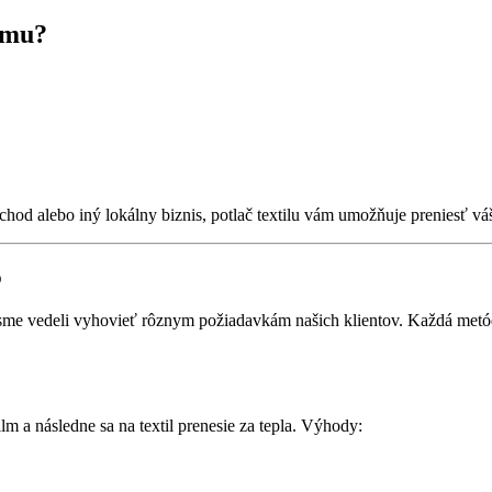
irmu?
obchod alebo iný lokálny biznis, potlač textilu vám umožňuje preniesť 
b
sme vedeli vyhovieť rôznym požiadavkám našich klientov. Každá metóda
ilm a následne sa na textil prenesie za tepla. Výhody: