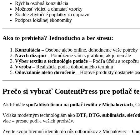
Rýchla osobná konzultácia
Možnosť vidieť a ohmatať vzorky
Žiadne zbytočné poplatky za dopravu
Podpora lokálnej ekonomiky
Ako to prebieha? Jednoducho a bez stresu:
Konzultácia
– Osobne alebo online, dohodneme vaše potreby
Návrh dizajnu
– Pomôžeme vám s grafikou, ak ju nemáte
Výber textilu a technológie potlače
– Podľa účelu a rozpočtu
Výroba
– Realizácia podľa dohodnutého termínu
Odovzdanie alebo doručenie
– Hotové produkty dostanete os
Prečo si vybrať ContentPress pre potlač t
Ak hľadáte
spoľahlivú firmu na potlač textilu v Michalovciach
, C
Vďaka moderným technológiám ako
DTF, DTG, sublimácia, sieťot
viac – presne podľa vašich predstáv.
Zverte svoju firemnú identitu do rúk odborníkov z Michaloviec –
Con