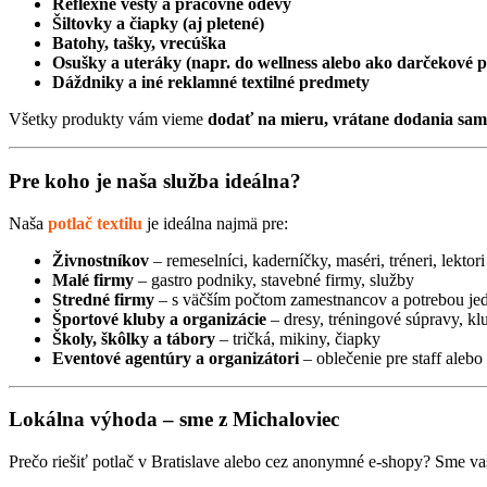
Reflexné vesty a pracovné odevy
Šiltovky a čiapky (aj pletené)
Batohy, tašky, vrecúška
Osušky a uteráky (napr. do wellness alebo ako darčekové 
Dáždniky a iné reklamné textilné predmety
Všetky produkty vám vieme
dodať na mieru, vrátane dodania samo
Pre koho je naša služba ideálna?
Naša
potlač textilu
je ideálna najmä pre:
Živnostníkov
– remeselníci, kaderníčky, maséri, tréneri, lektori
Malé firmy
– gastro podniky, stavebné firmy, služby
Stredné firmy
– s väčším počtom zamestnancov a potrebou jed
Športové kluby a organizácie
– dresy, tréningové súpravy, kl
Školy, škôlky a tábory
– tričká, mikiny, čiapky
Eventové agentúry a organizátori
– oblečenie pre staff aleb
Lokálna výhoda – sme z Michaloviec
Prečo riešiť potlač v Bratislave alebo cez anonymné e-shopy? Sme v