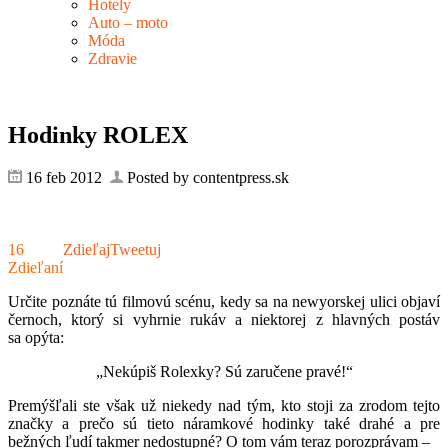
Hotely
Auto – moto
Móda
Zdravie
Hodinky ROLEX
16 feb 2012
Posted by contentpress.sk
16
Zdieľaj
Tweetuj
Zdieľaní
Určite poznáte tú filmovú scénu, kedy sa na newyorskej ulici objaví
černoch, ktorý si vyhrnie rukáv a niektorej z hlavných postáv
sa opýta:
„Nekúpiš Rolexky? Sú zaručene pravé!“
Premýšľali ste však už niekedy nad tým, kto stoji za zrodom tejto
značky a prečo sú tieto náramkové hodinky také drahé a pre
bežných ľudí takmer nedostupné? O tom vám teraz porozprávam –