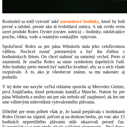
Rozhodol sa totiž vytvoriť také
náramkové hodinky
, ktoré by boli
pevné a odolné, presne ako tá tvrdohlavá ustrica. A tak svetlo sveta
uzrel produkt Rolex Oyster (oyster- ustrica) – hodinky, odolávajúce
prachu, vlhku, vode a ostatným vonkajším vplyvom.
Spoločnosť Rolex sa pre pána Wilsdorfa stala jeho celoživotnou
vášňou. Nechcel zostať priemerným a byť iba ďalšou z
hodinárskych firiem. On chcel siahnuť na samotný vrchol. Preto si
zaumienil, že značka Rolex sa stane symbolom úspešných ľudí.
Jeho hodinky preto museli byť natoľko kvalitné, aby sa o nich všade
rozprávalo. A to, ako je všeobecne známe, sa mu nakoniec aj
podarilo.
V tej dobe mu navyše veľkú reklamu spravila aj Mercedes Gleitze,
prvá Angličanka, ktorá prekonala kanálLa Manche. Natom by pre
pána Wilsdorfa a možno ani pre nás nebolo nič zaujímavé, ak len nie
sme vášnivými milovníkmi vytrvalostného plávania.
Dôležité pre tento príbeh však je, že kanál preplávala s hodinkami
Rolex Oyster na zápästí, pričom aj na druhom brehu, po viac ako 15
hodinách nepretržitého plávania stále ukazovali presný čas.
V novinách sa o tom vtedy písalo veľkými písmenami – Prvá žena,