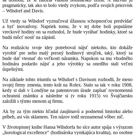
pragmaticky, tak ako to bolo vtedy zvykom, podľa svojich priezvisk
– Wilsdorf and Davis.
Už vtedy sa Wilsdorf vyznačoval úžasnou schopnosťou predvídať
a byť inovatívny. Napriek tomu, že v tej dobe boli populárne
vreckové hodiny on sa rozhodol, že bude vyrábať hodinky, ktoré sa
budú môcť nosiť na zápästí.
Na realizáciu svoje idey potreboval nájsť niekoho, kto dokáže
vyrobiť pre neho malý presný hodinový strojček, taký, ktorý sa
bude dať vtesnať do veľkosti náramku. Napokon sa mu vhodného
hodinára podarilo nájsť a jeho výrobky sa onedlho stali veľmi
úspešnými.
Na základe tohto triumfu sa Wilsdorf s Davisom rozhodli, že meno
svojej firmy zmenia, tento krát na
Rolex
. Stalo sa tak v roku 1908,
kedy si dali v Londýne na patentovom úrade zapísať rovnomennú
ochrannú známku a následne si (v roku 1915) vo Švajčiarsku
založili s týmto menom aj firmu.
Ak by za tým niekto hľadal zaujímavú a podnetnú historku alebo
príbeh, asi vás sklamem. Ten názov totiž neznamenal vôbec nič.
V životopisnej knihe Hansa Wilsdorfa ho síce autor spája s výrazom
„horological excellence“ (hodinárska vynikajúca kvalita), no osobne