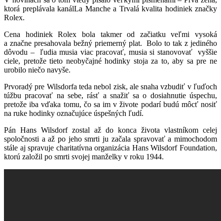
ktorá preplávala kanálLa Manche a Trvalá kvalita hodiniek značky
Rolex.
Cena hodiniek Rolex bola takmer od začiatku veľmi vysoká
a značne presahovala bežný priemerný plat. Bolo to tak z jediného
dôvodu – ľudia musia viac pracovať, musia si stanovovať vyššie
ciele, pretože tieto neobyčajné hodinky stoja za to, aby sa pre ne
urobilo niečo navyše.
Prvoradý pre Wilsdorfa teda nebol zisk, ale snaha vzbudiť v ľuďoch
túžbu pracovať na sebe, rásť a snažiť sa o dosiahnutie úspechu,
pretože iba vďaka tomu, čo sa im v živote podarí budú môcť nosiť
na ruke hodinky označujúce úspešných ľudí.
Pán Hans Wilsdorf zostal až do konca života vlastníkom celej
spoločnosti a až po jeho smrti ju začala spravovať a mimochodom
stále aj spravuje charitatívna organizácia Hans Wilsdorf Foundation,
ktorú založil po smrti svojej manželky v roku 1944.