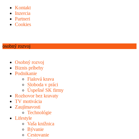
Kontakt
Inzercia
Partneri
Cookies
osobný rozvoj
Osobný rozvoj
Biznis príbehy
Podnikanie
Fialová krava
Sloboda v práci
Úspešné SK firmy
Rozhovor bez kravaty
TV motivácia
Zaujímavosti
Technológie
Lifestyle
Vaša knižnica
Bývanie
Cestovanie