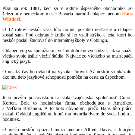
Písal sa rok 1881, keď sa v rodine úspešného obchodníka so
železom v nemeckom meste Bavaria narodil chlapec menom
Hans
Wilsdorf
.
O 12 rokov neskôr však túto rodinu postihlo nešťastie a chlapec
zostal sám. Pod ochranné krídla si ho vzali strýko a teta, ktorí ho
neskôr poslali študovať do internátnej školy v Coburgu.
Chlapec vraj so spolužiakmi veľmi dobre nevychádzal, tak sa snažil
všetko svoje úsilie vložiť štúdia. Najviac zo všetkého sa mu zapáčil
anglický jazyk.
O nejaký čas ho ovládal na vysokej úrovni. Až neskôr sa ukázalo,
ako mu tieto jazykové schopnosti pomôžu na ceste za úspechom.
Jeho prvým pracoviskom sa stala švajčiarska spoločnosť Cuno–
Korten. Bola to hodinárska firma, obchodujúca s Amerikou
a Veľkou Britániou. A to bolo dôvodom, prečo Hans túto prácu
získal. Ovládal angličtinu, ktorá mu otvorila dvere do sveta hodín a
hodiniek.
O niečo neskôr spoznal muža menom Alfred Davis, s ktorým
sa dohodli, že si založia vlastnú hodinársku firmu. A nazvali ju