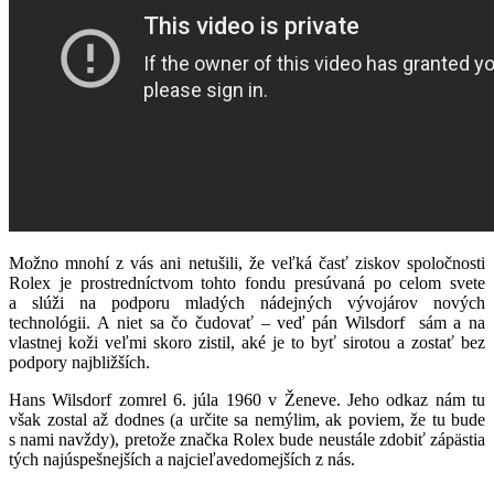
Možno mnohí z vás ani netušili, že veľká časť ziskov spoločnosti
Rolex je prostredníctvom tohto fondu presúvaná po celom svete
a slúži na podporu mladých nádejných vývojárov nových
technológii. A niet sa čo čudovať – veď pán Wilsdorf sám a na
vlastnej koži veľmi skoro zistil, aké je to byť sirotou a zostať bez
podpory najbližších.
Hans Wilsdorf zomrel 6. júla 1960 v Ženeve. Jeho odkaz nám tu
však zostal až dodnes (a určite sa nemýlim, ak poviem, že tu bude
s nami navždy), pretože značka Rolex bude neustále zdobiť zápästia
tých najúspešnejších a najcieľavedomejších z nás.