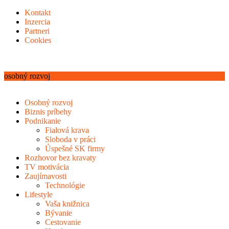
Kontakt
Inzercia
Partneri
Cookies
osobný rozvoj
Osobný rozvoj
Biznis príbehy
Podnikanie
Fialová krava
Sloboda v práci
Úspešné SK firmy
Rozhovor bez kravaty
TV motivácia
Zaujímavosti
Technológie
Lifestyle
Vaša knižnica
Bývanie
Cestovanie