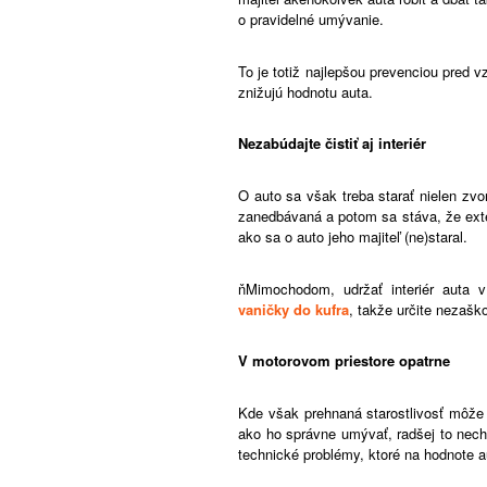
o pravidelné umývanie.
To je totiž najlepšou prevenciou pred 
znižujú hodnotu auta.
Nezabúdajte čistiť aj interiér
O auto sa však treba starať nielen zvo
zanedbávaná a potom sa stáva, že exterié
ako sa o auto jeho majiteľ (ne)staral.
ňMimochodom, udržať interiér auta 
vaničky do kufra
, takže určite nezaško
V motorovom priestore opatrne
Kde však prehnaná starostlivosť môže n
ako ho správne umývať, radšej to nech
technické problémy, ktoré na hodnote a