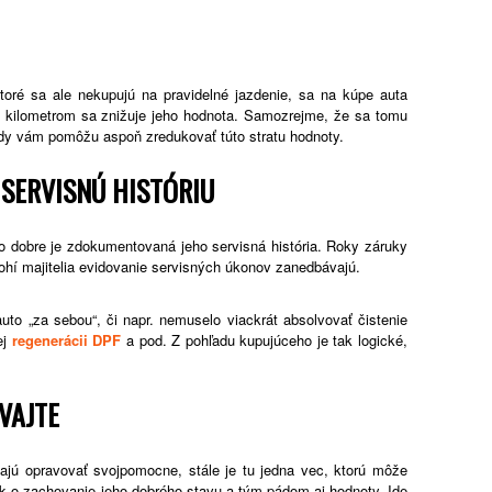
toré sa ale nekupujú na pravidelné jazdenie, sa na kúpe auta
kilometrom sa znižuje jeho hodnota. Samozrejme, že sa tomu
ady vám pomôžu aspoň zredukovať túto stratu hodnoty.
 SERVISNÚ HISTÓRIU
o dobre je zdokumentovaná jeho servisná história. Roky záruky
ohí majitelia evidovanie servisných úkonov zanedbávajú.
uto „za sebou“, či napr. nemuselo viackrát absolvovať čistenie
ej
regenerácii DPF
a pod. Z pohľadu kupujúceho je tak logické,
VAJTE
ajú opravovať svojpomocne, stále je tu jedna vec, ktorú môže
tak o zachovanie jeho dobrého stavu a tým pádom aj hodnoty. Ide