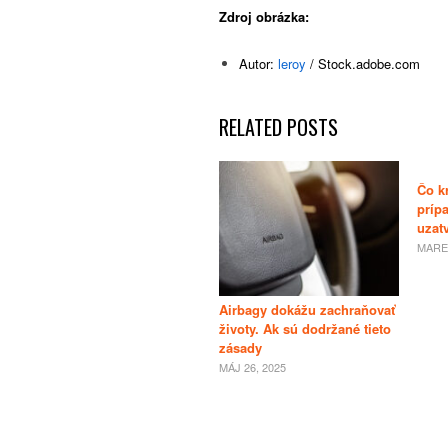
Zdroj obrázka:
Autor:
leroy
/ Stock.adobe.com
RELATED POSTS
Čo k
príp
uzat
MAREC
Airbagy dokážu zachraňovať
životy. Ak sú dodržané tieto
zásady
MÁJ 26, 2025