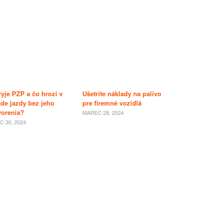
ryje PZP a čo hrozí v
Ušetrite náklady na palivo
ade jazdy bez jeho
pre firemné vozidlá
vorenia?
MAREC 28, 2024
 30, 2024