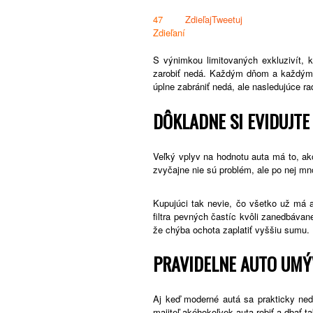
47
Zdieľaj
Tweetuj
Zdieľaní
S výnimkou limitovaných exkluzivít, k
zarobiť nedá. Každým dňom a každým 
úplne zabrániť nedá, ale nasledujúce r
DÔKLADNE SI EVIDUJTE
Veľký vplyv na hodnotu auta má to, ak
zvyčajne nie sú problém, ale po nej mn
Kupujúci tak nevie, čo všetko už má a
filtra pevných častíc kvôli zanedbávan
že chýba ochota zaplatiť vyššiu sumu.
PRAVIDELNE AUTO UMÝ
Aj keď moderné autá sa prakticky ned
majiteľ akéhokoľvek auta robiť a dbať 