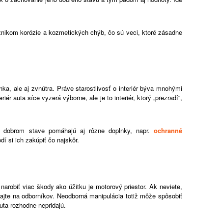
vznikom korózie a kozmetických chýb, čo sú veci, ktoré zásadne
nka, ale aj zvnútra. Práve starostlivosť o interiér býva mnohými
r auta síce vyzerá výborne, ale je to interiér, ktorý „prezradí“,
v dobrom stave pomáhajú aj rôzne doplnky, napr.
ochranné
dí si ich zakúpiť čo najskôr.
arobiť viac škody ako úžitku je motorový priestor. Ak neviete,
ajte na odborníkov. Neodborná manipulácia totiž môže spôsobiť
uta rozhodne nepridajú.