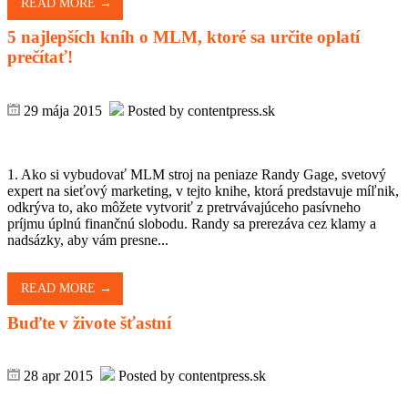
READ MORE →
5 najlepších kníh o MLM, ktoré sa určite oplatí
prečítať!
29 mája 2015
Posted by contentpress.sk
1. Ako si vybudovať MLM stroj na peniaze Randy Gage, svetový
expert na sieťový marketing, v tejto knihe, ktorá predstavuje míľnik,
odkrýva to, ako môžete vytvoriť z pretrvávajúceho pasívneho
príjmu úplnú finančnú slobodu. Randy sa prerezáva cez klamy a
nadsázky, aby vám presne...
READ MORE →
Buďte v živote šťastní
28 apr 2015
Posted by contentpress.sk