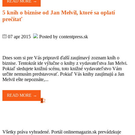
READ MORE →
5 kníh o biznise od Jan Melvil, ktoré sa oplatí
prečítať
07 apr 2015
Posted by contentpress.sk
Dnes som si pre Vás pripravil ďalší zaujímavý zoznam kníh o
biznise. Tentokrát ide výlučne o knihy z vydavateľstva Jan Melvi.
Pokiaľ sledujete knižnú scénu, toto knižné vydavateľstvo Vám
určite nemusím predstavovať. Pokiaľ Vás knihy zaujímajú a Jan
Melvil ešte nepoznáte,...
READ MORE →
1
2
Všetky práva vyhradené. Portál onlinemagazin.sk prevádzkuje