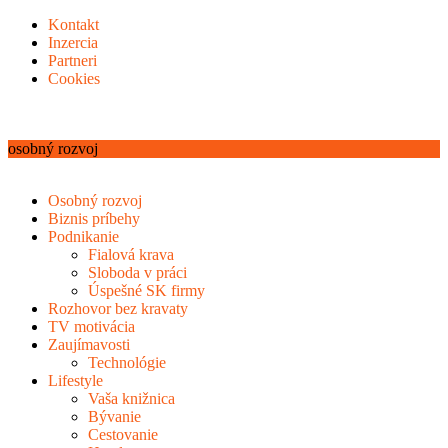
Kontakt
Inzercia
Partneri
Cookies
osobný rozvoj
Osobný rozvoj
Biznis príbehy
Podnikanie
Fialová krava
Sloboda v práci
Úspešné SK firmy
Rozhovor bez kravaty
TV motivácia
Zaujímavosti
Technológie
Lifestyle
Vaša knižnica
Bývanie
Cestovanie