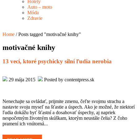
Hotely
Auto – moto
Móda
Zdravie
Home
/
Posts tagged "motivačné knihy"
motivačné knihy
13 vecí, ktoré psychicky silní ľudia nerobia
29 mája 2015
Posted by contentpress.sk
Nenechajte sa ovládať, prijmite zmenu, čeľte svojmu strachu a
nastavte svoju myseľ na šťastie a úspech. Ako je možné, že niektorí
ľudia dokážu byť šťastní a dosahovať úspechy, aj napriek
nespočetným životným skúškam, ktorým neustále čelia? Z čoho
pramení ich vnútorná...