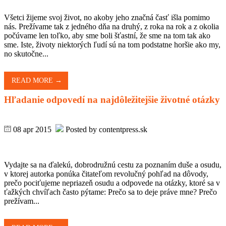
Všetci žijeme svoj život, no akoby jeho značná časť išla pomimo
nás. Prežívame tak z jedného dňa na druhý, z roka na rok a z okolia
počúvame len toľko, aby sme boli šťastní, že sme na tom tak ako
sme. Iste, životy niektorých ľudí sú na tom podstatne horšie ako my,
no skutočne...
READ MORE →
Hľadanie odpovedí na najdôležitejšie životné otázky
08 apr 2015
Posted by contentpress.sk
Vydajte sa na ďalekú, dobrodružnú cestu za poznaním duše a osudu,
v ktorej autorka ponúka čitateľom revolučný pohľad na dôvody,
prečo pociťujeme nepriazeň osudu a odpovede na otázky, ktoré sa v
ťažkých chvíľach často pýtame: Prečo sa to deje práve mne? Prečo
prežívam...