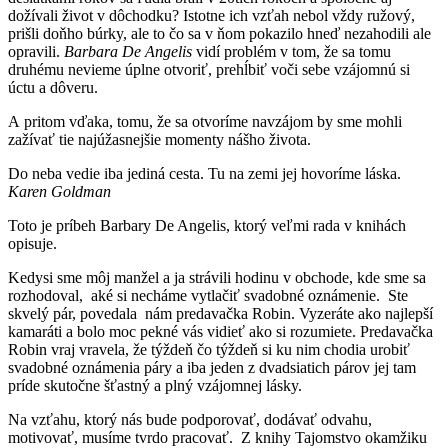
dožívali život v dôchodku? Istotne ich vzťah nebol vždy ružový,
prišli doňho búrky, ale to čo sa v ňom pokazilo hneď nezahodili ale
opravili.
Barbara De Angelis
vidí problém v tom, že sa tomu
druhému nevieme úplne otvoriť, prehĺbiť voči sebe vzájomnú si
úctu a dôveru.
A pritom vďaka, tomu, že sa otvoríme navzájom by sme mohli
zažívať tie najúžasnejšie momenty nášho života.
Do neba vedie iba jediná cesta. Tu na zemi jej hovoríme láska.
Karen Goldman
Toto je príbeh Barbary De Angelis, ktorý veľmi rada v knihách
opisuje.
Kedysi sme môj manžel a ja strávili hodinu v obchode, kde sme sa
rozhodoval, aké si necháme vytlačiť svadobné oznámenie. Ste
skvelý pár, povedala nám predavačka Robin. Vyzeráte ako najlepší
kamaráti a bolo moc pekné vás vidieť ako si rozumiete. Predavačka
Robin vraj vravela, že týždeň čo týždeň si ku nim chodia urobiť
svadobné oznámenia páry a iba jeden z dvadsiatich párov jej tam
príde skutočne šťastný a plný vzájomnej lásky.
Na vzťahu, ktorý nás bude podporovať, dodávať odvahu,
motivovať, musíme tvrdo pracovať. Z knihy Tajomstvo okamžiku