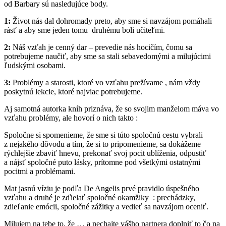
od Barbary sú nasledujúce body.
1:
Život nás dal dohromady preto, aby sme si navzájom pomáhali
rásť a aby sme jeden tomu druhému boli učiteľmi.
2:
Náš vzťah je cenný dar – prevedie nás hocičím, čomu sa
potrebujeme naučiť, aby sme sa stali sebavedomými a milujúcimi
ľudskými osobami.
3:
Problémy a starosti, ktoré vo vzťahu prežívame , nám vždy
poskytnú lekcie, ktoré najviac potrebujeme.
Aj samotná autorka kníh priznáva, že so svojim manželom máva vo
vzťahu problémy, ale hovorí o nich takto :
Spoločne si spomenieme, že sme si túto spoločnú cestu vybrali
z nejakého dôvodu a tím, že si to pripomenieme, sa dokážeme
rýchlejšie zbaviť hnevu, prekonať svoj pocit ublíženia, odpustiť
a nájsť spoločné puto lásky, prítomne pod všetkými ostatnými
pocitmi a problémami.
Mat jasnú víziu je podľa De Angelis prvé pravidlo úspešného
vzťahu a druhé je zďielať spoločné okamžiky : prechádzky,
zdieľanie emócii, spoločné zážitky a vedieť sa navzájom oceniť.
Milujem na tebe to, že … a nechajte vášho partnera doplniť to čo na