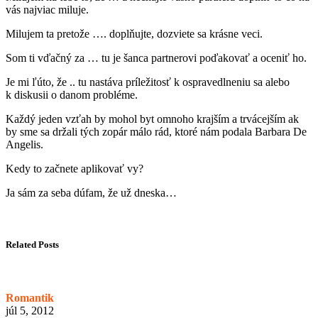
vás najviac miluje.
Milujem ta pretože …. doplňujte, dozviete sa krásne veci.
Som ti vďačný za … tu je šanca partnerovi poďakovať a oceniť ho.
Je mi ľúto, že .. tu nastáva príležitosť k ospravedlneniu sa alebo
k diskusii o danom probléme.
Každý jeden vzťah by mohol byt omnoho krajším a trvácejším ak
by sme sa držali tých zopár málo rád, ktoré nám podala Barbara De
Angelis.
Kedy to začnete aplikovať vy?
Ja sám za seba dúfam, že už dneska…
Related Posts
Romantik
júl 5, 2012