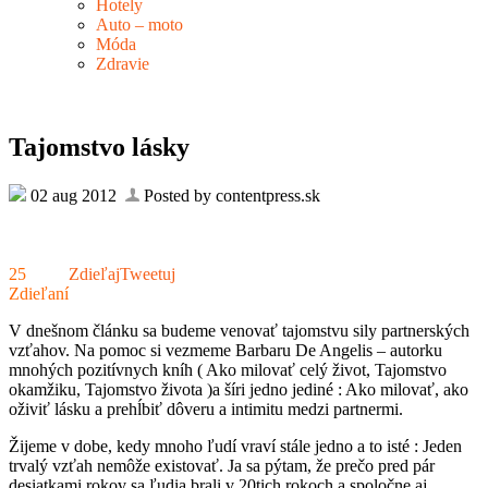
Hotely
Auto – moto
Móda
Zdravie
Tajomstvo lásky
02 aug 2012
Posted by contentpress.sk
25
Zdieľaj
Tweetuj
Zdieľaní
V dnešnom článku sa budeme venovať tajomstvu sily partnerských
vzťahov. Na pomoc si vezmeme Barbaru De Angelis – autorku
mnohých pozitívnych kníh ( Ako milovať celý život, Tajomstvo
okamžiku, Tajomstvo života )a šíri jedno jediné : Ako milovať, ako
oživiť lásku a prehĺbiť dôveru a intimitu medzi partnermi.
Žijeme v dobe, kedy mnoho ľudí vraví stále jedno a to isté : Jeden
trvalý vzťah nemôže existovať. Ja sa pýtam, že prečo pred pár
desiatkami rokov sa ľudia brali v 20tich rokoch a spoločne aj