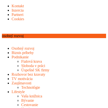
Kontakt
Inzercia
Partneri
Cookies
osobný rozvoj
Osobný rozvoj
Biznis príbehy
Podnikanie
Fialová krava
Sloboda v práci
Úspešné SK firmy
Rozhovor bez kravaty
TV motivácia
Zaujímavosti
Technológie
Lifestyle
Vaša knižnica
Bývanie
Cestovanie