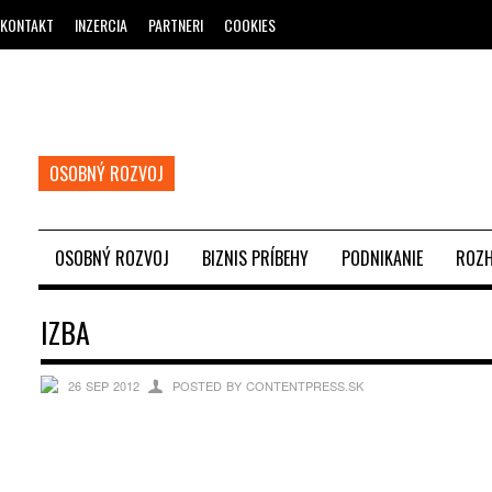
KONTAKT
INZERCIA
PARTNERI
COOKIES
OSOBNÝ ROZVOJ
OSOBNÝ ROZVOJ
BIZNIS PRÍBEHY
PODNIKANIE
ROZH
IZBA
26 SEP 2012
POSTED BY CONTENTPRESS.SK