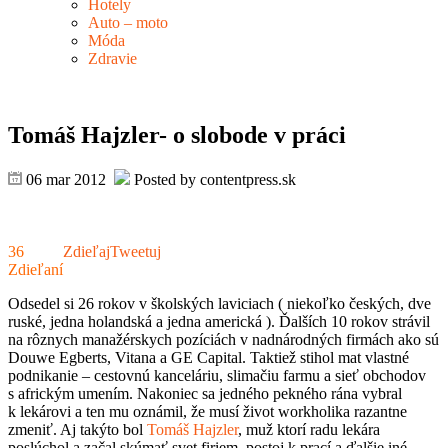
Hotely
Auto – moto
Móda
Zdravie
Tomáš Hajzler- o slobode v práci
06 mar 2012
Posted by contentpress.sk
36
Zdieľaj
Tweetuj
Zdieľaní
Odsedel si 26 rokov v školských laviciach ( niekoľko českých, dve
ruské, jedna holandská a jedna americká ). Ďalších 10 rokov strávil
na rôznych manažérskych pozíciách v nadnárodných firmách ako sú
Douwe Egberts, Vitana a GE Capital. Taktiež stihol mat vlastné
podnikanie – cestovnú kanceláriu, slimačiu farmu a sieť obchodov
s africkým umením. Nakoniec sa jedného pekného rána vybral
k lekárovi a ten mu oznámil, že musí život workholika razantne
zmeniť. Aj takýto bol
Tomáš Hajzler
, muž ktorí radu lekára
poslúchol a začal skúmať svet firiem, postoj k prací a ďalšie iné