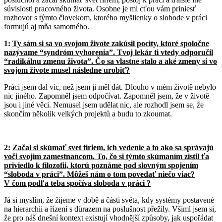
súvislosti pracovného života. Osobne je mi cťou vám priniesť
rozhovor s týmto človekom, ktorého myšlienky o slobode v práci
formujú aj mňa samotného.
1:
Ty sám si sa vo svojom živote zakúsil pocity, ktoré spoločne
nazývame “syndróm vyhorenia”. Tvoj lekár ti vtedy odporučil
“radikálnu zmenu života”. Čo sa vlastne stalo a aké zmeny si vo
svojom živote musel následne urobiť?
Práci jsem dal víc, než jsem ji měl dát. Dlouho v mém životě nebylo
nic jiného. Zapomněl jsem odpočívat. Zapomněl jsem, že v životě
jsou i jiné věci. Nemusel jsem udělat nic, ale rozhodl jsem se, že
skončím několik velkých projektů a budu to zkoumat.
2:
Začal si skúmať svet firiem, ich vedenie a to ako sa správajú
voči svojim zamestnancom. To, čo si týmto skúmaním zistil ťa
priviedlo k filozofii, ktorú poznáme pod slovným spojením
“sloboda v práci”. Môžeš nám o tom povedať niečo viac?
V čom podľa teba spočíva sloboda v práci ?
Já si myslím, že žijeme v době a části světa, kdy systémy postavené
na hierarchii a řízení s důrazem na poslušnost přežily. Všiml jsem si,
že pro náš dnešní kontext existují vhodnější způsoby, jak uspořádat