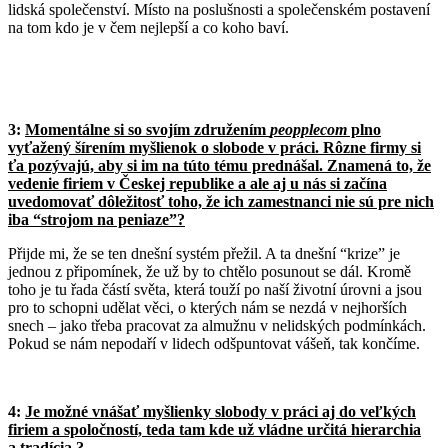
lidská společenství. Místo na poslušnosti a společenském postavení
na tom kdo je v čem nejlepší a co koho baví.
3:
Momentálne si so svojím združením
peopplecom
plno
vyťažený šírením myšlienok o slobode v práci. Rôzne firmy si
ťa pozývajú, aby si im na túto tému prednášal. Znamená to, že
vedenie firiem v Českej republike a ale aj u nás si začína
uvedomovať dôležitosť toho, že ich zamestnanci nie sú pre nich
iba “strojom na peniaze”?
Přijde mi, že se ten dnešní systém přežil. A ta dnešní “krize” je
jednou z připomínek, že už by to chtělo posunout se dál. Kromě
toho je tu řada částí světa, která touží po naší životní úrovni a jsou
pro to schopni udělat věci, o kterých nám se nezdá v nejhorších
snech – jako třeba pracovat za almužnu v nelidských podmínkách.
Pokud se nám nepodaří v lidech odšpuntovat vášeň, tak končíme.
4:
Je možné vnášať myšlienky slobody v práci aj do veľkých
firiem a spoločností, teda tam kde už vládne určitá hierarchia
a tradícia ?