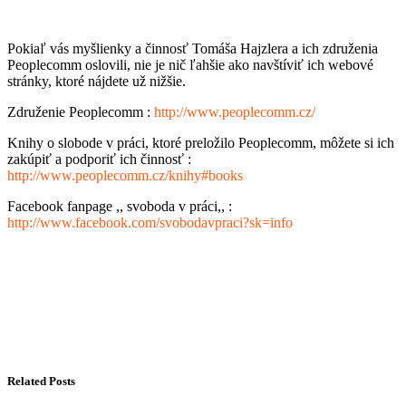
Pokiaľ vás myšlienky a činnosť Tomáša Hajzlera a ich združenia
Peoplecomm oslovili, nie je nič ľahšie ako navštíviť ich webové
stránky, ktoré nájdete už nižšie.
Združenie Peoplecomm :
http://www.peoplecomm.cz/
Knihy o slobode v práci, ktoré preložilo Peoplecomm, môžete si ich
zakúpiť a podporiť ich činnosť :
http://www.peoplecomm.cz/knihy#books
Facebook fanpage ,, svoboda v práci,, :
http://www.facebook.com/svobodavpraci?sk=info
Related Posts