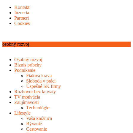
Kontakt
Inzercia
Partneri
Cookies
osobný rozvoj
Osobný rozvoj
Biznis príbehy
Podnikanie
Fialová krava
Sloboda v práci
Úspešné SK firmy
Rozhovor bez kravaty
TV motivácia
Zaujímavosti
Technológie
Lifestyle
Vaša knižnica
Bývanie
Cestovanie