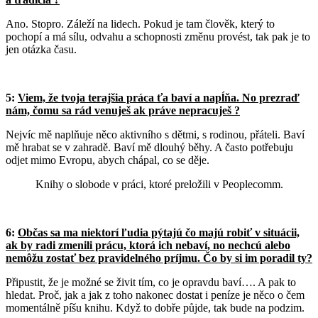
Ano. Stopro. Záleží na lidech. Pokud je tam člověk, který to
pochopí a má sílu, odvahu a schopnosti změnu provést, tak pak je to
jen otázka času.
5:
Viem, že tvoja terajšia práca ťa baví a napĺňa. No prezraď
nám, čomu sa rád venuješ ak práve nepracuješ ?
Nejvíc mě naplňuje něco aktivního s dětmi, s rodinou, přáteli. Baví
mě hrabat se v zahradě. Baví mě dlouhý běhy. A často potřebuju
odjet mimo Evropu, abych chápal, co se děje.
Knihy o slobode v práci, ktoré preložili v Peoplecomm.
6:
Občas sa ma niektorí ľudia pýtajú čo majú robiť v situácii,
ak by radi zmenili prácu, ktorá ich nebaví, no nechcú alebo
nemôžu zostať bez pravidelného príjmu. Čo by si im poradil ty?
Připustit, že je možné se živit tím, co je opravdu baví…. A pak to
hledat. Proč, jak a jak z toho nakonec dostat i peníze je něco o čem
momentálně píšu knihu. Když to dobře půjde, tak bude na podzim.